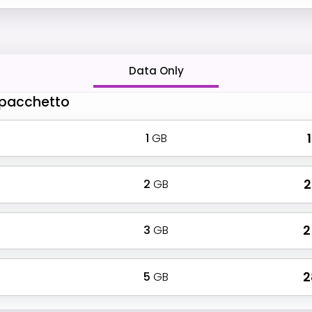
Data Only
o pacchetto
1
GB
₹
2
GB
₹
3
GB
₹ 
5
GB
₹ 