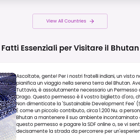
View All Countries
Fatti Essenziali per Visitare il
Bhutan
Ascoltate, gente! Per i nostri fratelli indiani, un vis
pianifica un viaggio nella serena terra del Bhutan. A
Tuttavia, è assolutamente necessario un Permesso d
Drago. Questo permesso è il vostro biglietto d'oro, c
Non dimenticate la 'Sustainable Development Fee' (S
È come un piccolo contributo, circa 1.200 Nu. a persona
Bhutan a mantenere il suo ambiente incontaminato e i
questo permesso e pagare la SDF online o, se vi sentit
decisamente la strada da percorrere per un'esperienz