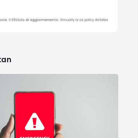
ucia
:
0.98
Ciclo di aggiornamento
:
Annually or as policy dictates
tan