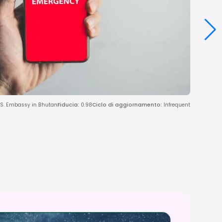
U.S. Embassy in Bhutan
Fiducia
:
0.98
Ciclo di aggiornamento
:
Infrequent