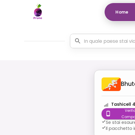
Home
Bhut
Tashicell 
Verifi
Compat
Se stai esaur
Il pacchetto 