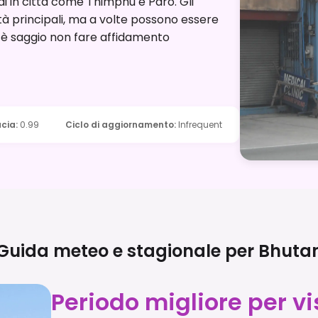
i in città come Thimphu e Paro. Gli
ttà principali, ma a volte possono essere
di è saggio non fare affidamento
ucia
:
0.99
Ciclo di aggiornamento
:
Infrequent
Guida meteo e stagionale per
Bhuta
Periodo migliore per vi