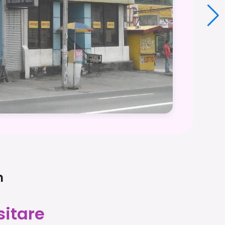
n
sitare