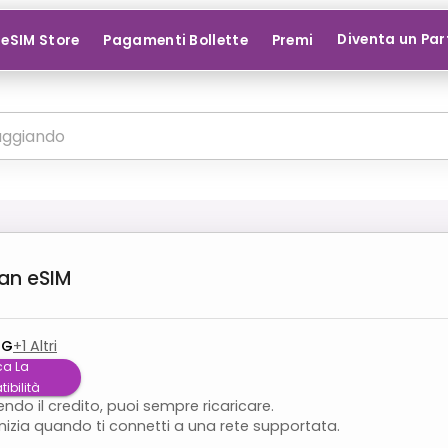
Diventa un Par
eSIM Store
Pagamenti Bollette
Premi
an
eSIM
4G
+
1
Altri
ca La
ibilità
endo il credito, puoi sempre ricaricare.
inizia quando ti connetti a una rete supportata.