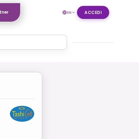
tner
ACCEDI
EN