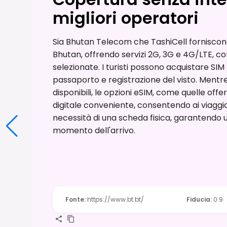
migliori operatori
Sia Bhutan Telecom che TashiCell forniscono 
Bhutan, offrendo servizi 2G, 3G e 4G/LTE, con
selezionate. I turisti possono acquistare SIM 
passaporto e registrazione del visto. Mentr
disponibili, le opzioni eSIM, come quelle off
digitale conveniente, consentendo ai viaggiat
necessità di una scheda fisica, garantendo u
momento dell'arrivo.
Fonte
:
https://www.bt.bt/
Fiducia
:
0.9