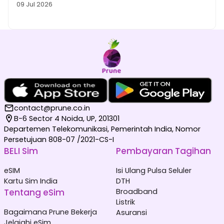
09 Jul 2026
contact@prune.co.in
B-6 Sector 4 Noida, UP, 201301
Departemen Telekomunikasi, Pemerintah India, Nomor
Persetujuan 808-07 /2021-CS-I
BELI Sim
Pembayaran Tagihan
eSIM
Isi Ulang Pulsa Seluler
Kartu Sim India
DTH
Tentang eSim
Broadband
Listrik
Bagaimana Prune Bekerja
Asuransi
Jelajahi eSim