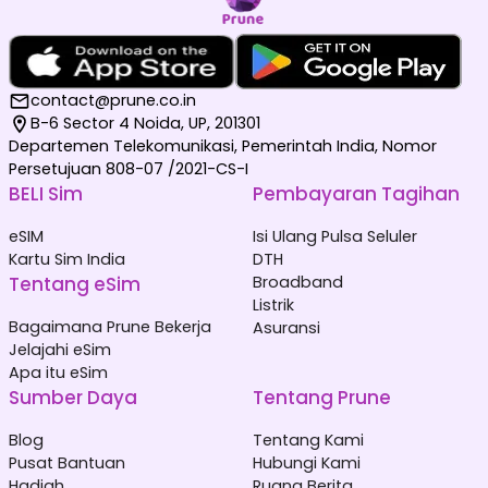
contact@prune.co.in
B-6 Sector 4 Noida, UP, 201301
Departemen Telekomunikasi, Pemerintah India, Nomor
Persetujuan 808-07 /2021-CS-I
BELI Sim
Pembayaran Tagihan
eSIM
Isi Ulang Pulsa Seluler
Kartu Sim India
DTH
Tentang eSim
Broadband
Listrik
Bagaimana Prune Bekerja
Asuransi
Jelajahi eSim
Apa itu eSim
Sumber Daya
Tentang Prune
Blog
Tentang Kami
Pusat Bantuan
Hubungi Kami
Hadiah
Ruang Berita