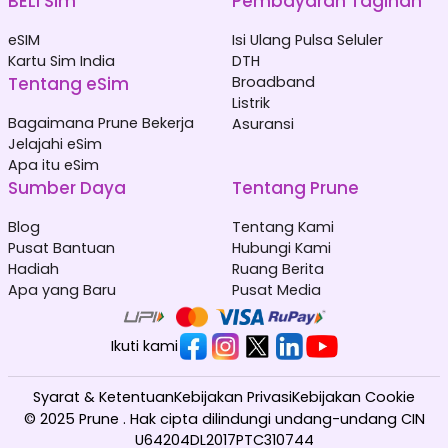
BELI Sim
Pembayaran Tagihan
eSIM
Isi Ulang Pulsa Seluler
Kartu Sim India
DTH
Tentang eSim
Broadband
Listrik
Bagaimana Prune Bekerja
Asuransi
Jelajahi eSim
Apa itu eSim
Sumber Daya
Tentang Prune
Blog
Tentang Kami
Pusat Bantuan
Hubungi Kami
Hadiah
Ruang Berita
Apa yang Baru
Pusat Media
Ikuti kami
Syarat & Ketentuan
Kebijakan Privasi
Kebijakan Cookie
© 2025 Prune . Hak cipta dilindungi undang-undang CIN
U64204DL2017PTC310744