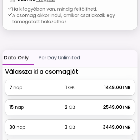
Ha kifogyóban van, mindig feltöltheti.
A csomag akkor indul, amikor csatlakozik egy
támogatott hálózathoz.
Data Only
Per Day Unlimited
Válassza ki a csomagját
7
nap
1
GB
₹ 1449.00 INR
15
nap
2
GB
₹ 2549.00 INR
30
nap
3
GB
₹ 3449.00 INR