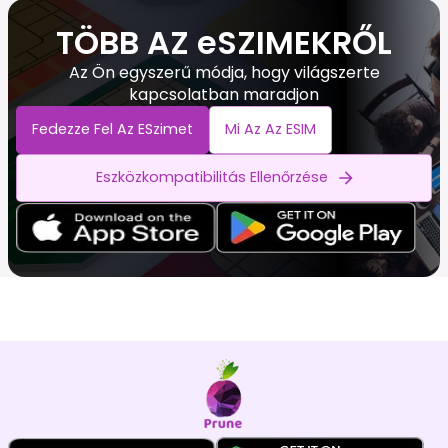
TÖBB AZ eSZIMEKRŐL
Az Ön egyszerű módja, hogy világszerte
kapcsolatban maradjon
Fedezze Fel Az ESzimet
Mi Az Az ESIM
Eszközkompatibilitás Ellenőrzése