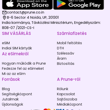
contact@prune.co.in
B-6 Sector 4 Noida, UP, 201301
India kormánya, Távközlési Minisztérium, Engedélyszám:
808-07 /2021-CS-I
SIM VÁSÁRLÁS
Számlafizetés
eSIM
Mobil feltöltés
Indiai SIM kártyák
DTH
Az eSimekről
Szélessáv
Áram
Hogyan működik a Prune
Biztosítás
Fedezze fel az eSimeket
Mi az az eSim
Források
A Prune-ról
Blog
Rólunk
Segítségközpont
Kapcsolat
Jutalmak
Sajtószoba
Újdonságok
Médiaközpont