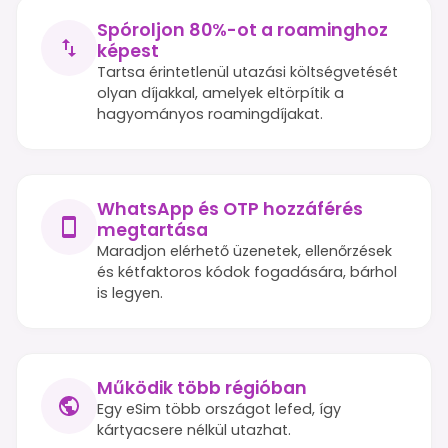
Spóroljon 80%-ot a roaminghoz
képest
Tartsa érintetlenül utazási költségvetését
olyan díjakkal, amelyek eltörpítik a
hagyományos roamingdíjakat.
WhatsApp és OTP hozzáférés
megtartása
Maradjon elérhető üzenetek, ellenőrzések
és kétfaktoros kódok fogadására, bárhol
is legyen.
Működik több régióban
Egy eSim több országot lefed, így
kártyacsere nélkül utazhat.