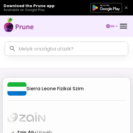
Download the Prune app
Available on Google Play
EN
Sierra Leone
Fizikai Szim
Zain 4G
+
1
Egyéb