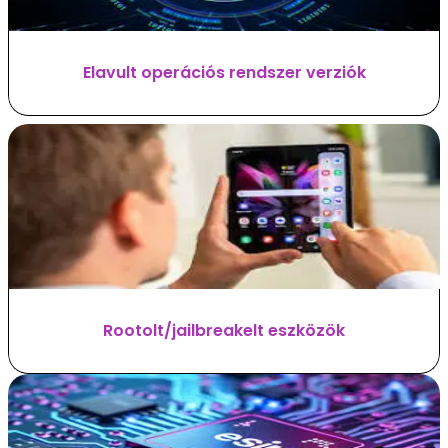
Elavult operációs rendszer verziók
Rootolt/jailbreakelt eszközök