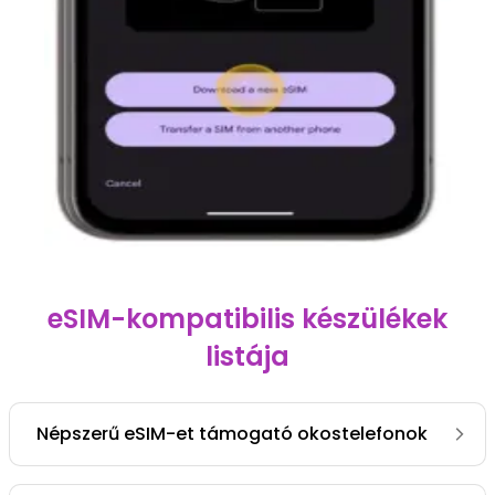
eSIM-kompatibilis készülékek
listája
Népszerű eSIM-et támogató okostelefonok