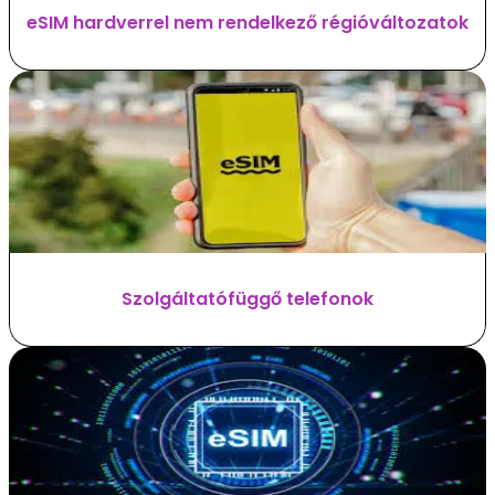
eSIM hardverrel nem rendelkező régióváltozatok
Szolgáltatófüggő telefonok