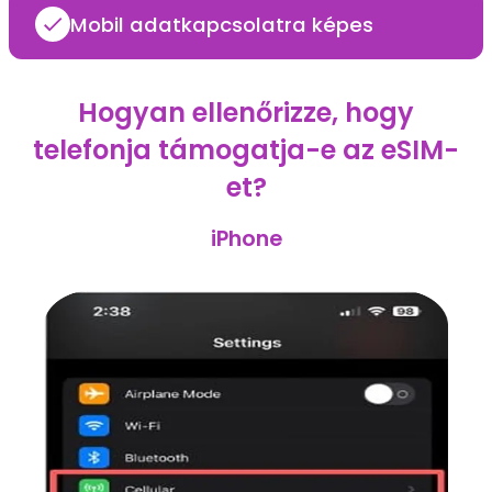
Mobil adatkapcsolatra képes
Hogyan ellenőrizze, hogy
telefonja támogatja-e az eSIM-
et?
iPhone