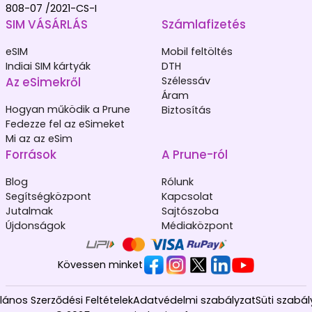
808-07 /2021-CS-I
SIM VÁSÁRLÁS
Számlafizetés
eSIM
Mobil feltöltés
Indiai SIM kártyák
DTH
Az eSimekről
Szélessáv
Áram
Hogyan működik a Prune
Biztosítás
Fedezze fel az eSimeket
Mi az az eSim
Források
A Prune-ról
Blog
Rólunk
Segítségközpont
Kapcsolat
Jutalmak
Sajtószoba
Újdonságok
Médiaközpont
Kövessen minket
alános Szerződési Feltételek
Adatvédelmi szabályzat
Süti szabál