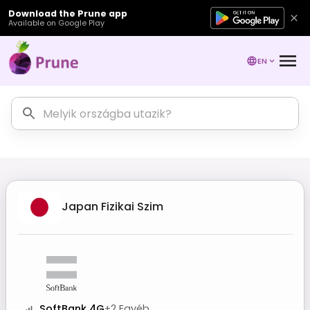
Download the Prune app
Available on Google Play
EN
Japan
Fizikai Szim
SoftBank 4G
+
2
Egyéb