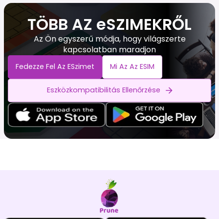
TÖBB AZ eSZIMEKRŐL
Az Ön egyszerű módja, hogy világszerte
kapcsolatban maradjon
Fedezze Fel Az ESzimet
Mi Az Az ESIM
Eszközkompatibilitás Ellenőrzése