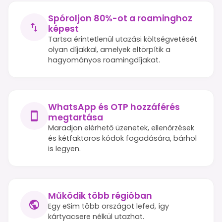
Spóroljon 80%-ot a roaminghoz
képest
Tartsa érintetlenül utazási költségvetését
olyan díjakkal, amelyek eltörpítik a
hagyományos roamingdíjakat.
WhatsApp és OTP hozzáférés
megtartása
Maradjon elérhető üzenetek, ellenőrzések
és kétfaktoros kódok fogadására, bárhol
is legyen.
Működik több régióban
Egy eSim több országot lefed, így
kártyacsere nélkül utazhat.