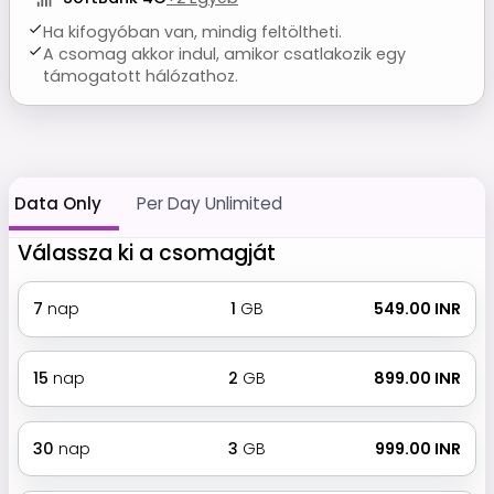
Ha kifogyóban van, mindig feltöltheti.
A csomag akkor indul, amikor csatlakozik egy
támogatott hálózathoz.
Data Only
Per Day Unlimited
Válassza ki a csomagját
7
nap
1
GB
₹ 549.00 INR
15
nap
2
GB
₹ 899.00 INR
30
nap
3
GB
₹ 999.00 INR