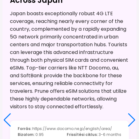
Across Japan
Japan boasts exceptionally robust 4G LTE
coverage, reaching nearly every corner of the
country, complemented by a rapidly expanding
5G network primarily concentrated in urban
centers and major transportation hubs. Tourists
can leverage this advanced infrastructure
through both physical SIM cards and convenient
eSIMs. Top-tier carriers like NTT Docomo, au,
and SoftBank provide the backbone for these
services, ensuring reliable connectivity for
travelers. Prune offers eSIM solutions that utilize
these highly dependable networks, allowing
visitors to stay connected effortlessly.
Forrás
:
https://www.docomo.ne.jp/english/area/
Bizalom
:
0.95
Frissítési ciklus
:
3-6 months