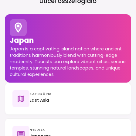
Úticél összefoglaló
Japan
Japan is a captivating island nation where ancient
traditions harmoniously blend with cutting-edge
modernity. Tourists can explore vibrant cities, serene
temples, stunning natural landscapes, and unique
cultural experiences.
KATEGÓRIA
East Asia
NYELVEK