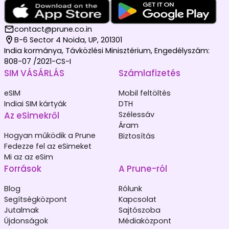
contact@prune.co.in
B-6 Sector 4 Noida, UP, 201301
India kormánya, Távközlési Minisztérium, Engedélyszám:
808-07 /2021-CS-I
SIM VÁSÁRLÁS
Számlafizetés
eSIM
Mobil feltöltés
Indiai SIM kártyák
DTH
Az eSimekről
Szélessáv
Áram
Hogyan működik a Prune
Biztosítás
Fedezze fel az eSimeket
Mi az az eSim
Források
A Prune-ról
Blog
Rólunk
Segítségközpont
Kapcsolat
Jutalmak
Sajtószoba
Újdonságok
Médiaközpont