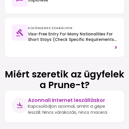
Japanese
KÜLÖNLEGES SZABÁLYOK
Visa-Free Entry For Many Nationalities For
Short Stays (check Specific Requirements);
No Electronic Travel Authorization
>
Currently Required. Tipping Is Not
Customary; Right-Hand Traffic.
Miért szeretik az ügyfelek
a Prune-t?
Azonnali internet leszálláskor
Kapcsolódjon azonnal, amint a gépe
leszáll. Nincs várakozás, nincs macera.