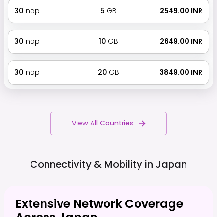
30
nap
5
GB
₹ 2549.00 INR
30
nap
10
GB
₹ 2649.00 INR
30
nap
20
GB
₹ 3849.00 INR
View All Countries
Connectivity & Mobility in
Japan
Extensive Network Coverage