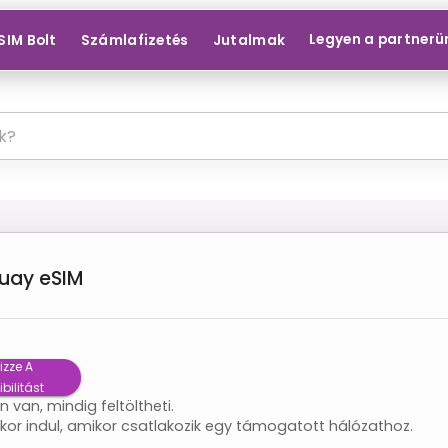
Legyen a partnerü
SIM Bolt
Számlafizetés
Jutalmak
uay
eSIM
izze A
bilitást
 van, mindig feltöltheti.
or indul, amikor csatlakozik egy támogatott hálózathoz.