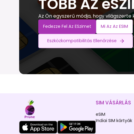
TÖBB AZ eSZ
Az Ön egyszerű módja, hogy világszerte
Fedezze Fel Az ESzimet
Mi Az Az ESIM
Eszközkompatibilitás Ellenőrzése
SIM VÁSÁRLÁS
eSIM
Indiai SIM kártyák