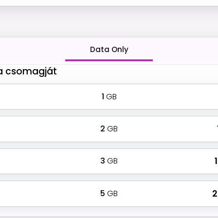
Data Only
 a csomagját
1
GB
2
GB
3
GB
₹
5
GB
₹