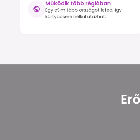
Működik több régióban
Egy eSim több országot lefed, így
kártyacsere nélkül utazhat.
Erő