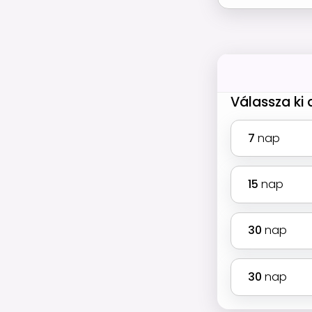
Válassza ki
7
nap
15
nap
30
nap
30
nap