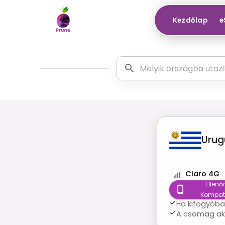
Kezdőlap
e
Urug
Claro 4G
Ellenőr
Kompati
Ha kifogyóban
A csomag akk