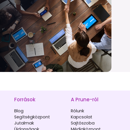
Források
A Prune-ról
Blog
Rólunk
Segítségközpont
Kapcsolat
Jutalmak
Sajtószoba
Újdonságok
Médiaközpont