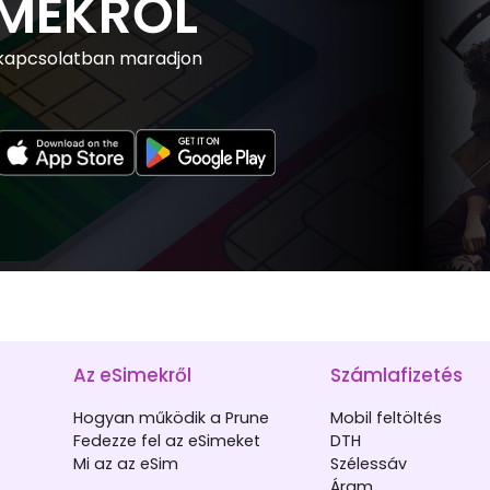
IMEKRŐL
 kapcsolatban maradjon
Az eSimekről
Számlafizetés
Hogyan működik a Prune
Mobil feltöltés
Fedezze fel az eSimeket
DTH
Mi az az eSim
Szélessáv
Áram