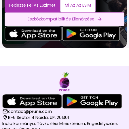
Fedezze Fel Az ESzimet
Mi Az Az ESIM
Eszközkompatibilitás Ellenőrzése
contact@prune.co.in
B-6 Sector 4 Noida, UP, 201301
India kormánya, Távközlési Minisztérium, Engedélyszám: