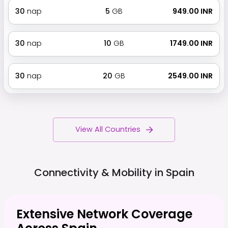
30
nap
5
GB
₹ 949.00 INR
30
nap
10
GB
₹ 1749.00 INR
30
nap
20
GB
₹ 2549.00 INR
View All Countries
Connectivity & Mobility in
Spain
Extensive Network Coverage