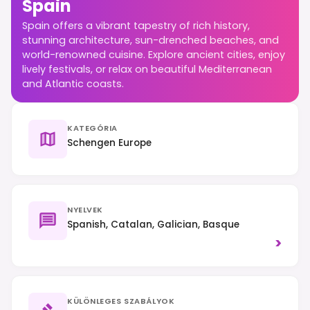
Spain
Spain offers a vibrant tapestry of rich history,
stunning architecture, sun-drenched beaches, and
world-renowned cuisine. Explore ancient cities, enjoy
lively festivals, or relax on beautiful Mediterranean
and Atlantic coasts.
KATEGÓRIA
Schengen Europe
NYELVEK
Spanish, Catalan, Galician, Basque
>
KÜLÖNLEGES SZABÁLYOK