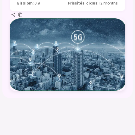
Bizalom
:
0.9
Frissítési ciklus
:
12 months