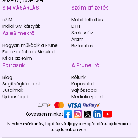
808-07 /2021-CS-I
SIM VÁSÁRLÁS
Számlafizetés
eSIM
Mobil feltöltés
Indiai SIM kártyák
DTH
Az eSimekről
Szélessáv
Áram
Hogyan működik a Prune
Biztosítás
Fedezze fel az eSimeket
Mi az az eSim
Források
A Prune-ról
Blog
Rólunk
Segítségközpont
Kapcsolat
Jutalmak
Sajtószoba
Újdonságok
Médiaközpont
Kövessen minket
Minden márkanév, logó és védjegy a megfelelő tulajdonosaik
tulajdonában van.