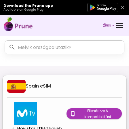
Download the Prune app
Available on Google Play
EN
Spain
eSIM
Ellenőrizze A
Kompatibilitást
Movistar LTE
+
2
Egyéb