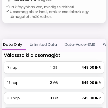
Ha kifogyóban van, mindig feltöltheti.
A csomag akkor indul, amikor csatlakozik egy
támogatott hálózathoz.
Data Only
Unlimited Data
Data-Voice-SMS
Pe
Válassza ki a csomagját
7
nap
1
GB
₹ 449.00 INR
15
nap
2
GB
₹ 549.00 INR
30
nap
3
GB
₹ 749.00 INR