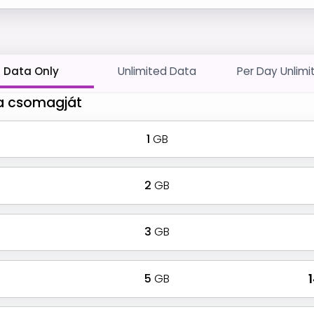
Data Only
Unlimited Data
Per Day Unlimi
 a csomagját
1
GB
2
GB
3
GB
5
GB
₹