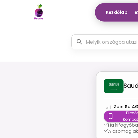
Kezdőlap
e
Saud
Zain Sa 4
Ellenőr
Kompati
Ha kifogyóban
A csomag akk