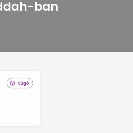
Jeddah-ban
Súgó