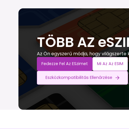
TÖBB AZ eSZ
Az Ön egyszerű módja, hogy világszerte
Fedezze Fel Az ESzimet
Mi Az Az ESIM
Eszközkompatibilitás Ellenőrzése