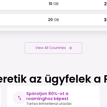
10
GB
₹
20
GB
₹ 
View All Countries
eretik az ügyfelek a
Spóroljon 80%-ot a
roaminghoz képest
Tartsa érintetlenül utazási