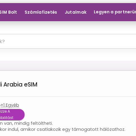
Legyen a partnerü
SIM Bolt
Számlafizetés
Jutalmak
i Arabia
eSIM
G
+
1
Egyéb
izze A
bilitást
 van, mindig feltöltheti.
or indul, amikor csatlakozik egy támogatott hálózathoz.