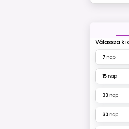
Válassza ki
7
nap
15
nap
30
nap
30
nap