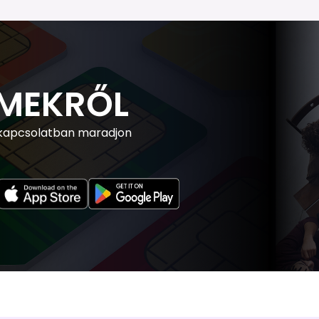
IMEKRŐL
 kapcsolatban maradjon