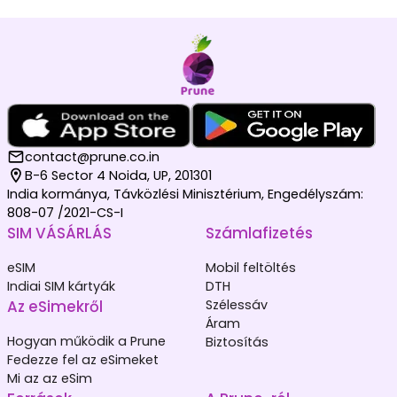
contact@prune.co.in
B-6 Sector 4 Noida, UP, 201301
India kormánya, Távközlési Minisztérium, Engedélyszám:
808-07 /2021-CS-I
SIM VÁSÁRLÁS
Számlafizetés
eSIM
Mobil feltöltés
Indiai SIM kártyák
DTH
Az eSimekről
Szélessáv
Áram
Hogyan működik a Prune
Biztosítás
Fedezze fel az eSimeket
Mi az az eSim