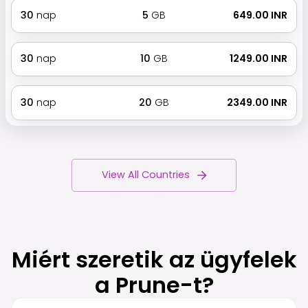
30
nap
5
GB
₹ 649.00 INR
30
nap
10
GB
₹ 1249.00 INR
30
nap
20
GB
₹ 2349.00 INR
View All Countries
Miért szeretik az ügyfelek
a Prune-t?