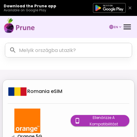
Download the Prune app
Available on Google Play
EN
Romania
eSIM
Ellenőrizze A
Kompatibilitást
Orange 5G