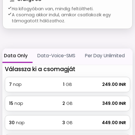
Ha kifogyóban van, mindig feltöltheti.
A csomag akkor indul, amikor csatlakozik egy
támogatott hálózathoz.
Data Only
Data-Voice-SMS
Per Day Unlimited
Válassza ki a csomagját
7
nap
1
GB
₹ 249.00 INR
15
nap
2
GB
₹ 349.00 INR
30
nap
3
GB
₹ 449.00 INR