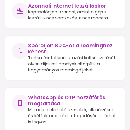
Azonnali internet leszálláskor
Kapcsolódjon azonnal, amint a gépe
leszáll. Nincs várakozás, nincs macera.
Spóroljon 80%-ot a roaminghoz
képest
Tartsa érintetlenül utazási költségvetését
olyan díjakkal, amelyek eltörpítik a
hagyományos roamingdíjakat.
WhatsApp és OTP hozzáférés
megtartása
Maradjon elérhető üzenetek, ellenőrzések
és kétfaktoros kódok fogadására, bárhol
is legyen.