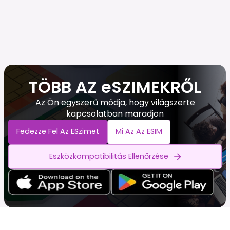
TÖBB AZ eSZIMEKRŐL
Az Ön egyszerű módja, hogy világszerte
kapcsolatban maradjon
Fedezze Fel Az ESzimet
Mi Az Az ESIM
Eszközkompatibilitás Ellenőrzése