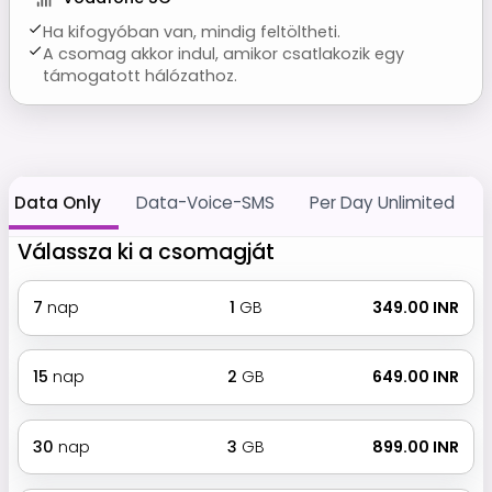
Ha kifogyóban van, mindig feltöltheti.
A csomag akkor indul, amikor csatlakozik egy
támogatott hálózathoz.
Data Only
Data-Voice-SMS
Per Day Unlimited
Válassza ki a csomagját
7
nap
1
GB
₹ 349.00 INR
15
nap
2
GB
₹ 649.00 INR
30
nap
3
GB
₹ 899.00 INR