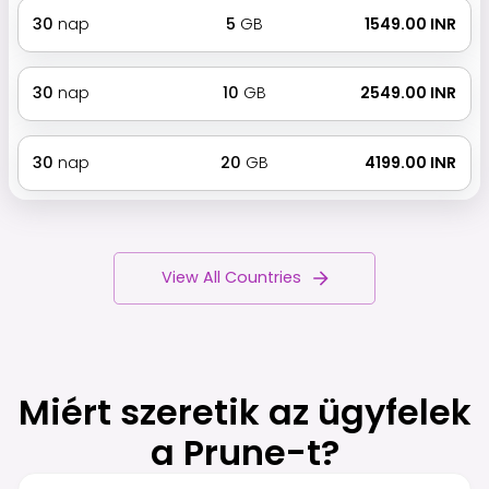
30
nap
5
GB
₹ 1549.00 INR
30
nap
10
GB
₹ 2549.00 INR
30
nap
20
GB
₹ 4199.00 INR
View All Countries
Miért szeretik az ügyfelek
a Prune-t?