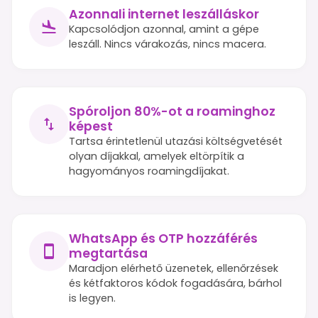
Azonnali internet leszálláskor
Kapcsolódjon azonnal, amint a gépe
leszáll. Nincs várakozás, nincs macera.
Spóroljon 80%-ot a roaminghoz
képest
Tartsa érintetlenül utazási költségvetését
olyan díjakkal, amelyek eltörpítik a
hagyományos roamingdíjakat.
WhatsApp és OTP hozzáférés
megtartása
Maradjon elérhető üzenetek, ellenőrzések
és kétfaktoros kódok fogadására, bárhol
is legyen.