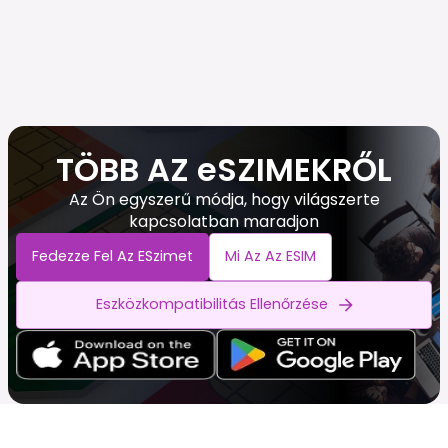
TÖBB AZ eSZIMEKRŐL
Az Ön egyszerű módja, hogy világszerte
kapcsolatban maradjon
Fedezze Fel Az ESzimet
Mi Az Az ESIM
Eszközkompatibilitás Ellenőrzése