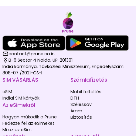
contact@prune.co.in
B-6 Sector 4 Noida, UP, 201301
India kormánya, Távközlési Minisztérium, Engedélyszám:
808-07 /2021-CS-I
SIM VÁSÁRLÁS
Számlafizetés
eSIM
Mobil feltöltés
Indiai SIM kártyák
DTH
Az eSimekről
Szélessáv
Áram
Hogyan működik a Prune
Biztosítás
Fedezze fel az eSimeket
Mi az az eSim