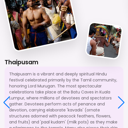
Thaipusam
Thaipusam is a vibrant and deeply spiritual Hindu
festival celebrated primarily by the Tamil community,
honoring Lord Murugan. The most spectacular
celebrations take place at the Batu Caves in Kuala
Lumpur, where millions of devotees and spectators
gather. Devotees perform acts of penance and
devotion, carrying elaborate 'kavadis' (ornate
structures adorned with peacock feathers, flowers,
and fruits) and 'paal kudam' (milk pots) as they make
a pilgrimage to the temple. Many also pierce their skin