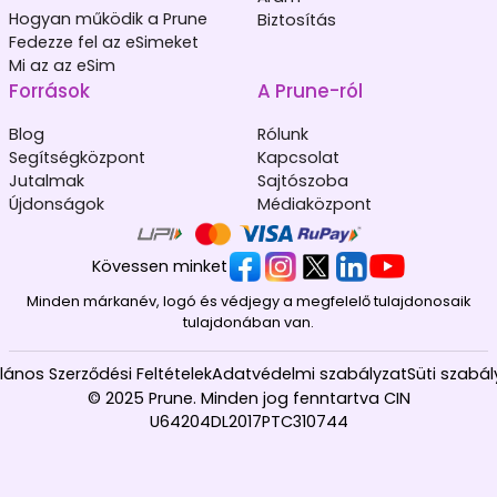
Hogyan működik a Prune
Biztosítás
Fedezze fel az eSimeket
Mi az az eSim
Források
A Prune-ról
Blog
Rólunk
Segítségközpont
Kapcsolat
Jutalmak
Sajtószoba
Újdonságok
Médiaközpont
Kövessen minket
Minden márkanév, logó és védjegy a megfelelő tulajdonosaik
tulajdonában van.
alános Szerződési Feltételek
Adatvédelmi szabályzat
Süti szabál
© 2025 Prune. Minden jog fenntartva CIN
U64204DL2017PTC310744