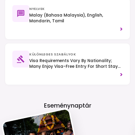
NYELVEK
Malay (Bahasa Malaysia), English,
Mandarin, Tamil
>
KÜLÖNLEGES SZABÁLYOK
Visa Requirements Vary By Nationality;
Many Enjoy Visa-Free Entry For Short Stays.
A Malaysia Digital Arrival Card (MDAC) Is
>
Generally Required. Drive On The Left-Hand
Side. Respect Local Customs And Dress
Modestly When Visiting Religious Sites.
Eseménynaptár