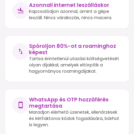
Azonnali internet leszálláskor
Kapcsolódjon azonnal, amint a gépe
leszáll. Nincs várakozás, nincs macera.
Spóroljon 80%-ot a roaminghoz
képest
Tartsa érintetlenül utazási költségvetését
olyan díjakkal, amelyek eltörpítik a
hagyományos roamingdíjakat.
WhatsApp és OTP hozzáférés
megtartása
Maradjon elérhető üzenetek, ellenőrzések
és kétfaktoros kódok fogadására, bárhol
is legyen.