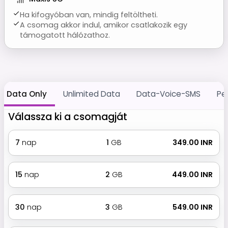
Ha kifogyóban van, mindig feltöltheti.
A csomag akkor indul, amikor csatlakozik egy
támogatott hálózathoz.
Data Only
Unlimited Data
Data-Voice-SMS
Pe
Válassza ki a csomagját
7
nap
1
GB
₹ 349.00 INR
15
nap
2
GB
₹ 449.00 INR
30
nap
3
GB
₹ 549.00 INR