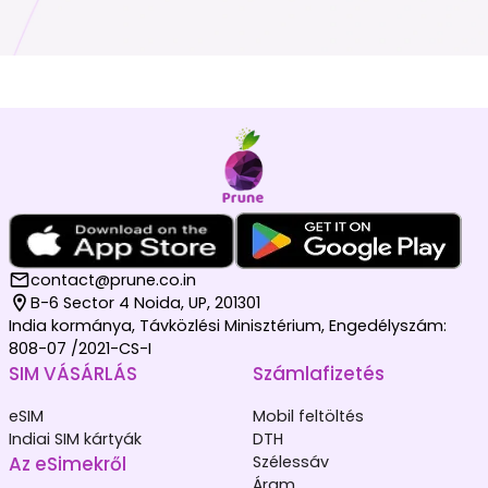
contact@prune.co.in
B-6 Sector 4 Noida, UP, 201301
India kormánya, Távközlési Minisztérium, Engedélyszám:
808-07 /2021-CS-I
SIM VÁSÁRLÁS
Számlafizetés
eSIM
Mobil feltöltés
Indiai SIM kártyák
DTH
Az eSimekről
Szélessáv
Áram