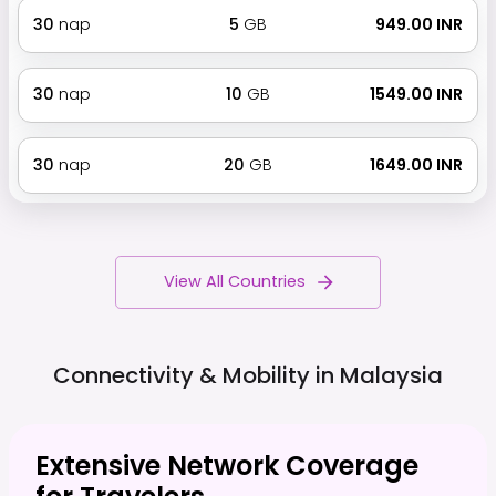
30
nap
5
GB
₹ 949.00 INR
30
nap
10
GB
₹ 1549.00 INR
30
nap
20
GB
₹ 1649.00 INR
View All Countries
Connectivity & Mobility in
Malaysia
Extensive Network Coverage