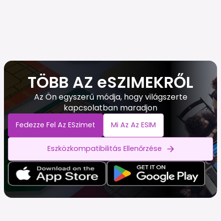
TÖBB AZ eSZIMEKRŐL
Az Ön egyszerű módja, hogy világszerte
kapcsolatban maradjon
Fedezze Fel Az ESzimet
Mi Az Az ESIM
Eszközkompatibilitás Ellenőrzése