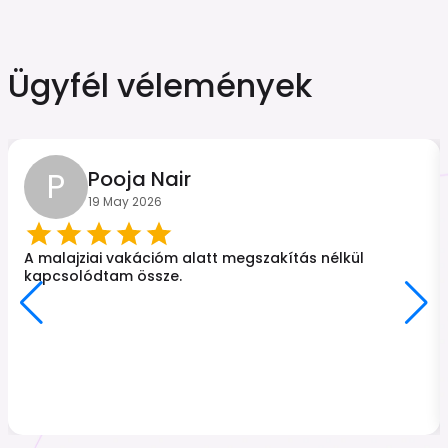
Ügyfél vélemények
P
Pooja Nair
19 May 2026
A malajziai vakációm alatt megszakítás nélkül
kapcsolódtam össze.