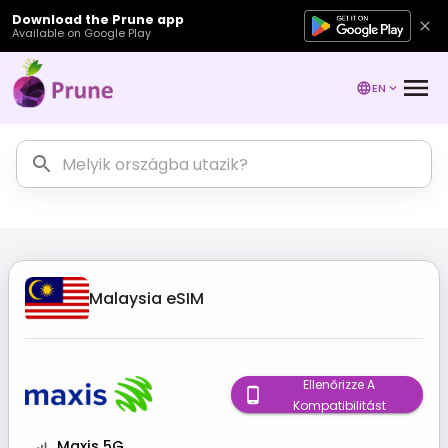
Download the Prune app
Available on Google Play
EN
Malaysia
eSIM
Ellenőrizze A
Kompatibilitást
Maxis 5G