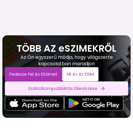
TÖBB AZ eSZIMEKRŐL
Az Ön egyszerű módja, hogy világszerte
kapcsolatban maradjon
Fedezze Fel Az ESzimet
Mi Az Az ESIM
Eszközkompatibilitás Ellenőrzése