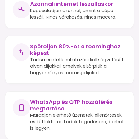
Azonnali internet leszálláskor
Kapcsolódjon azonnal, amint a gépe
leszáll. Nincs várakozás, nincs macera.
Spóroljon 80%-ot a roaminghoz
képest
Tartsa érintetlenül utazási költségvetését
olyan díjakkal, amelyek eltörpítik a
hagyományos roamingdíjakat.
WhatsApp és OTP hozzáférés
megtartása
Maradjon elérhető üzenetek, ellenőrzések
és kétfaktoros kódok fogadására, bárhol
is legyen.