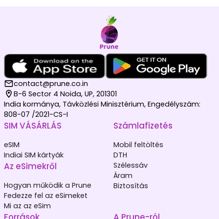
contact@prune.co.in
B-6 Sector 4 Noida, UP, 201301
India kormánya, Távközlési Minisztérium, Engedélyszám:
808-07 /2021-CS-I
SIM VÁSÁRLÁS
Számlafizetés
eSIM
Mobil feltöltés
Indiai SIM kártyák
DTH
Az eSimekről
Szélessáv
Áram
Hogyan működik a Prune
Biztosítás
Fedezze fel az eSimeket
Mi az az eSim
Források
A Prune-ról