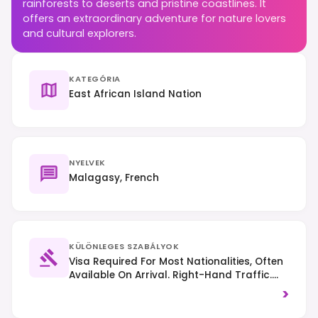
rainforests to deserts and pristine coastlines. It
offers an extraordinary adventure for nature lovers
and cultural explorers.
KATEGÓRIA
East African Island Nation
NYELVEK
Malagasy, French
KÜLÖNLEGES SZABÁLYOK
Visa Required For Most Nationalities, Often
Available On Arrival. Right-Hand Traffic.
Respect Local Customs And Environmental
>
Regulations, Especially Regarding Wildlife.