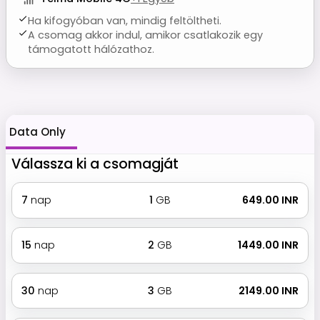
Ha kifogyóban van, mindig feltöltheti.
A csomag akkor indul, amikor csatlakozik egy
támogatott hálózathoz.
Data Only
Válassza ki a csomagját
7
nap
1
GB
₹ 649.00 INR
15
nap
2
GB
₹ 1449.00 INR
30
nap
3
GB
₹ 2149.00 INR