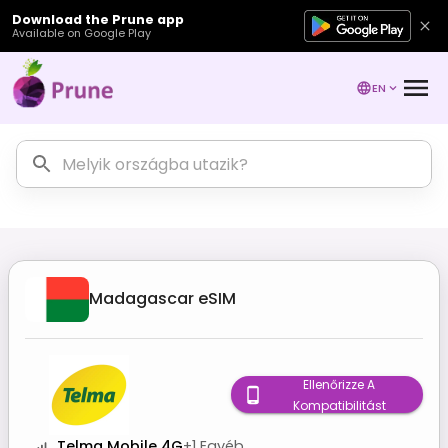
Download the Prune app
Available on Google Play
EN
Madagascar
eSIM
Ellenőrizze A
Kompatibilitást
Telma Mobile 4G
+
1
Egyéb