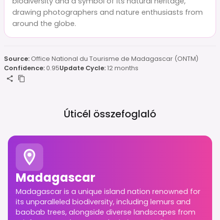
biodiversity and a symbol of its natural heritage,
drawing photographers and nature enthusiasts from
around the globe.
Source:
Office National du Tourisme de Madagascar (ONTM)
Confidence:
0.95
Update Cycle:
12 months
Úticél összefoglaló
Madagascar
Madagascar is a unique island nation renowned for
its unparalleled biodiversity, including lemurs and
baobab trees, alongside diverse landscapes from