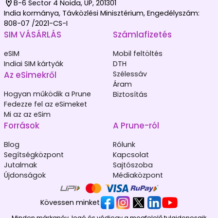
B-6 Sector 4 Noida, UP, 201301
India kormánya, Távközlési Minisztérium, Engedélyszám:
808-07 /2021-CS-I
SIM VÁSÁRLÁS
Számlafizetés
eSIM
Mobil feltöltés
Indiai SIM kártyák
DTH
Az eSimekről
Szélessáv
Áram
Hogyan működik a Prune
Biztosítás
Fedezze fel az eSimeket
Mi az az eSim
Források
A Prune-ról
Blog
Rólunk
Segítségközpont
Kapcsolat
Jutalmak
Sajtószoba
Újdonságok
Médiaközpont
Kövessen minket
Minden márkanév, logó és védjegy a megfelelő tulajdonosaik