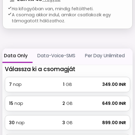
Ha kifogyóban van, mindig feltöltheti.
A csomag akkor indul, amikor csatlakozik egy
támogatott hálózathoz.
Data Only
Data-Voice-SMS
Per Day Unlimited
Válassza ki a csomagját
7
nap
1
GB
₹ 349.00 INR
15
nap
2
GB
₹ 649.00 INR
30
nap
3
GB
₹ 899.00 INR