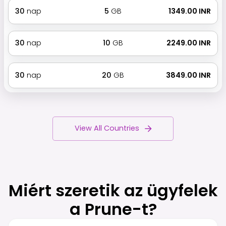
30
nap
5
GB
₹ 1349.00 INR
30
nap
10
GB
₹ 2249.00 INR
30
nap
20
GB
₹ 3849.00 INR
View All Countries
Miért szeretik az ügyfelek
a Prune-t?