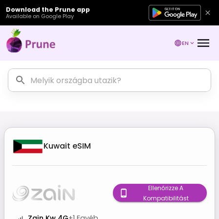
Download the Prune app
Available on Google Play
EN
Kuwait
eSIM
Ellenőrizze A
Kompatibilitást
Zain Kw 4G
+
1
Egyéb