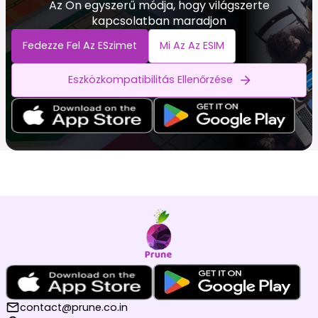
Az Ön egyszerű módja, hogy világszerte
kapcsolatban maradjon
Fedezze Fel Az ESzimet
Mi Az Az ESIM
Eszközkompatibilitás Ellenőrzése
contact@prune.co.in