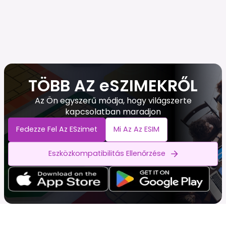
TÖBB AZ eSZIMEKRŐL
Az Ön egyszerű módja, hogy világszerte
kapcsolatban maradjon
Fedezze Fel Az ESzimet
Mi Az Az ESIM
Eszközkompatibilitás Ellenőrzése