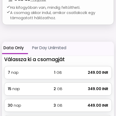
Ha kifogyóban van, mindig feltöltheti.
A csomag akkor indul, amikor csatlakozik egy
támogatott hálózathoz.
Data Only
Per Day Unlimited
Válassza ki a csomagját
7
nap
1
GB
₹ 249.00 INR
15
nap
2
GB
₹ 349.00 INR
30
nap
3
GB
₹ 449.00 INR