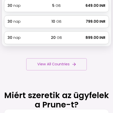
30
nap
5
GB
₹ 649.00 INR
30
nap
10
GB
₹ 799.00 INR
30
nap
20
GB
₹ 899.00 INR
View All Countries
Miért szeretik az ügyfelek
a Prune-t?