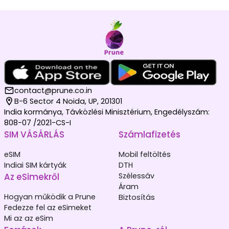
contact@prune.co.in
B-6 Sector 4 Noida, UP, 201301
India kormánya, Távközlési Minisztérium, Engedélyszám:
808-07 /2021-CS-I
SIM VÁSÁRLÁS
Számlafizetés
eSIM
Mobil feltöltés
Indiai SIM kártyák
DTH
Az eSimekről
Szélessáv
Áram
Hogyan működik a Prune
Biztosítás
Fedezze fel az eSimeket
Mi az az eSim