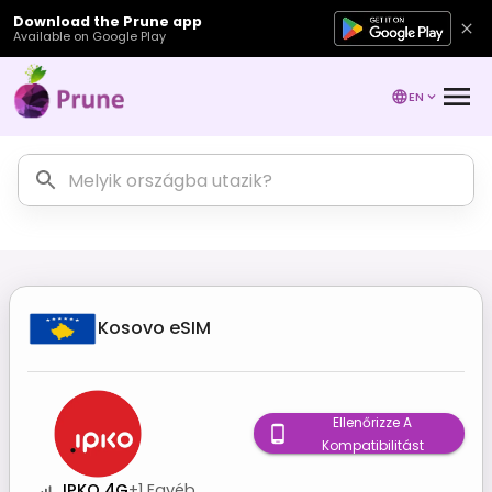
Download the Prune app
Available on Google Play
EN
Kosovo
eSIM
Ellenőrizze A
Kompatibilitást
IPKO 4G
+
1
Egyéb