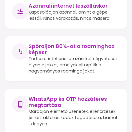
Azonnali internet leszálláskor
Kapcsolódjon azonnal, amint a gépe
leszáll. Nincs várakozás, nincs macera.
Spóroljon 80%-ot a roaminghoz
képest
Tartsa érintetlenül utazási költségvetését
olyan díjakkal, amelyek eltörpítik a
hagyományos roamingdíjakat.
WhatsApp és OTP hozzáférés
megtartása
Maradjon elérhető üzenetek, ellenőrzések
és kétfaktoros kódok fogadására, bárhol
is legyen.