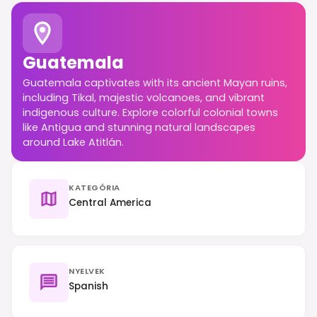
Guatemala
Guatemala captivates with its ancient Mayan ruins,
including Tikal, majestic volcanoes, and vibrant
indigenous culture. Explore colorful colonial towns
like Antigua and stunning natural landscapes
around Lake Atitlán.
KATEGÓRIA
Central America
NYELVEK
Spanish