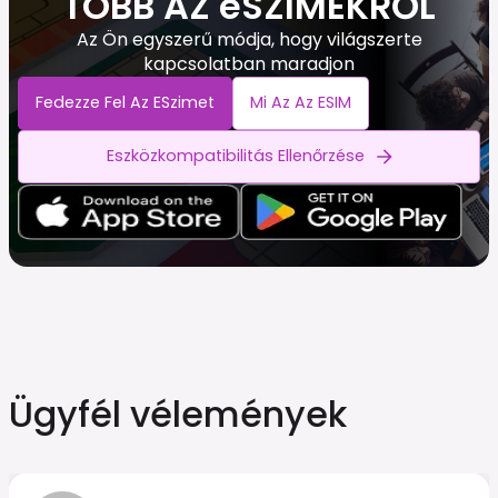
TÖBB AZ eSZIMEKRŐL
Az Ön egyszerű módja, hogy világszerte
kapcsolatban maradjon
Fedezze Fel Az ESzimet
Mi Az Az ESIM
Eszközkompatibilitás Ellenőrzése
Ügyfél vélemények