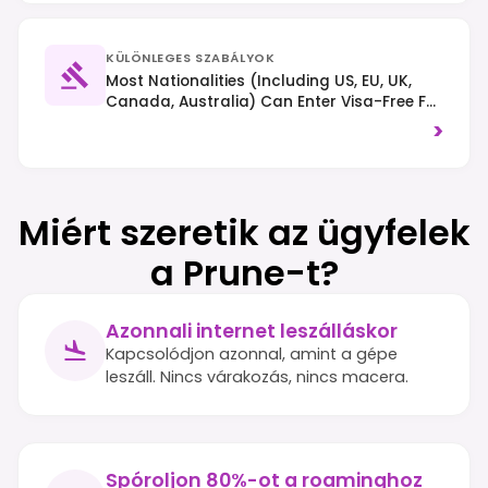
KÜLÖNLEGES SZABÁLYOK
Most Nationalities (including US, EU, UK,
Canada, Australia) Can Enter Visa-Free For
Up To 90 Days As Part Of The CA-4
>
Agreement. Right-Hand Traffic Applies.
Always Exercise Caution Regarding
Personal Safety And Respect Local
Customs.
Miért szeretik az ügyfelek
a Prune-t?
Azonnali internet leszálláskor
Kapcsolódjon azonnal, amint a gépe
leszáll. Nincs várakozás, nincs macera.
Spóroljon 80%-ot a roaminghoz