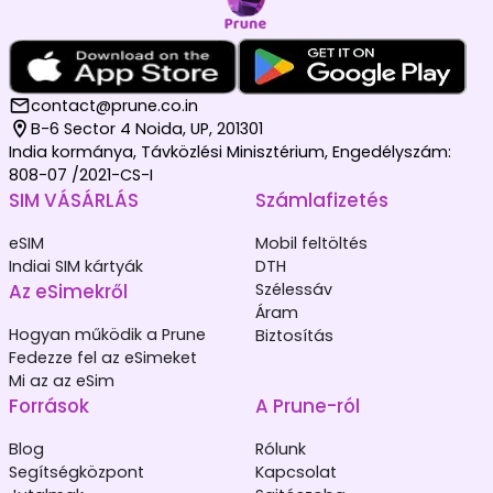
contact@prune.co.in
B-6 Sector 4 Noida, UP, 201301
India kormánya, Távközlési Minisztérium, Engedélyszám:
808-07 /2021-CS-I
SIM VÁSÁRLÁS
Számlafizetés
eSIM
Mobil feltöltés
Indiai SIM kártyák
DTH
Az eSimekről
Szélessáv
Áram
Hogyan működik a Prune
Biztosítás
Fedezze fel az eSimeket
Mi az az eSim
Források
A Prune-ról
Blog
Rólunk
Segítségközpont
Kapcsolat