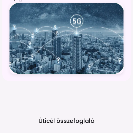
Úticél összefoglaló