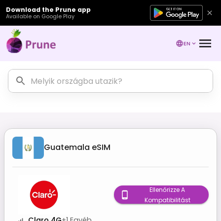
Download the Prune app
Available on Google Play
EN
Guatemala
eSIM
Ellenőrizze A
Kompatibilitást
Claro 4G
+
1
Egyéb