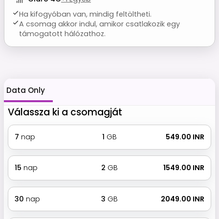
Ha kifogyóban van, mindig feltöltheti.
A csomag akkor indul, amikor csatlakozik egy
támogatott hálózathoz.
Data Only
Válassza ki a csomagját
7
nap
1
GB
₹ 549.00 INR
15
nap
2
GB
₹ 1549.00 INR
30
nap
3
GB
₹ 2049.00 INR