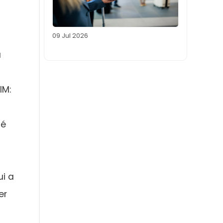
09 Jul 2026
u
IM:
té
ui a
er