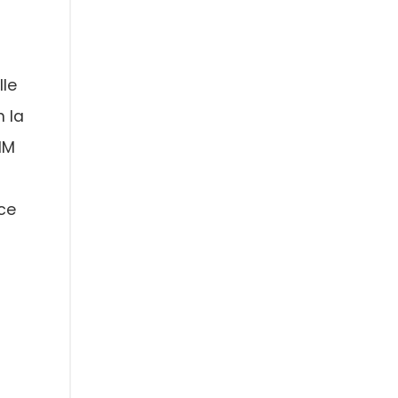
lle
n la
IM
ice