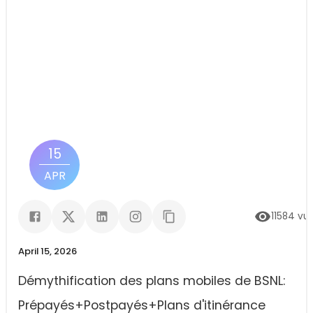
15
APR
11584
vu
April 15, 2026
Démythification des plans mobiles de BSNL:
Prépayés+Postpayés+Plans d'itinérance