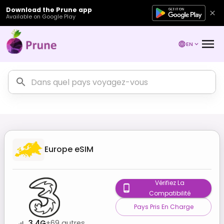
Download the Prune app
Available on Google Play
EN
Europe
eSIM
Vérifiez La
Compatibilité
Pays Pris En Charge
3 4G
+
69
autres