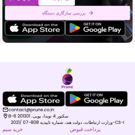
بررسی سازگاری دستگاه
contact@prune.co.in
B-6 سکتور 4 نویدا، یوپی، 201301
وزارت ارتباطات، دولت هند، شماره تاییدیه 808-07 /2021-CS-I
پرداخت قبوض
خرید سیم