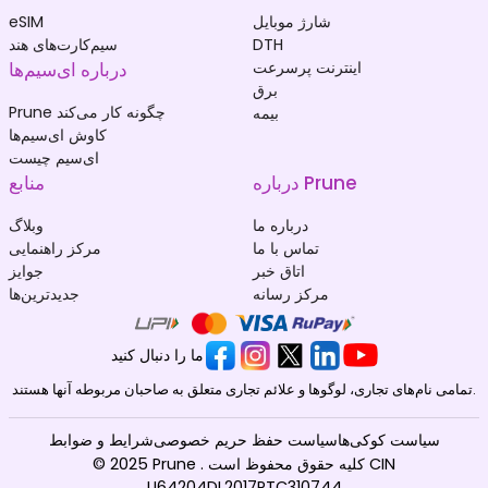
شارژ موبایل
eSIM
DTH
سیم‌کارت‌های هند
اینترنت پرسرعت
درباره ای‌سیم‌ها
برق
Prune چگونه کار می‌کند
بیمه
کاوش ای‌سیم‌ها
ای‌سیم چیست
درباره Prune
منابع
درباره ما
وبلاگ
تماس با ما
مرکز راهنمایی
اتاق خبر
جوایز
مرکز رسانه
جدیدترین‌ها
ما را دنبال کنید
تمامی نام‌های تجاری، لوگوها و علائم تجاری متعلق به صاحبان مربوطه آنها هستند.
سیاست کوکی‌ها
سیاست حفظ حریم خصوصی
شرایط و ضوابط
© 2025 Prune . کلیه حقوق محفوظ است CIN
U64204DL2017PTC310744