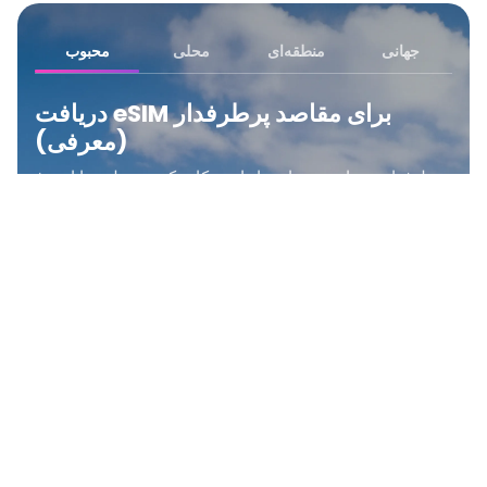
جهانی
منطقه‌ای
محلی
محبوب
دریافت eSIM برای مقاصد پرطرفدار
(معرفی)
پرطرفدارترین ای‌سیم‌های ما را دیسکاور کنید — طرح‌ها از نرخ
اعلام شده شروع می‌شوند.
مشاهده همه مکان‌ها
₹ 349.00 INR
ایالات متحده آمریکا
₹ 249.00 INR
انگلستان