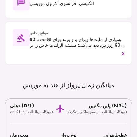
انگلیسی، فرانسوی، کرئول موریسی
قوانین خاص
بسیاری از ملیت‌ها ویزای بدو ورود برای اقامت تا 60
یا 90 روز دریافت می‌کنند؛ همیشه الزامات خاص را بر
اساس ملیت خود بررسی کنید. رانندگی در سمت چپ
>
جاده انجام می‌شود. به آداب و رسوم محلی احترام
بگذارید و از محیط زیست طبیعی محافظت کنید.
میانگین زمان پرواز از هند به
موریس
پلین مگنیین (MRU)
دهلی (DEL)
فرودگاه بین‌المللی سر سیووساگور رامگولام
فرودگاه بین‌المللی ایندیرا گاندی
خطوط هوایی
نوع پرواز
مدت زمان