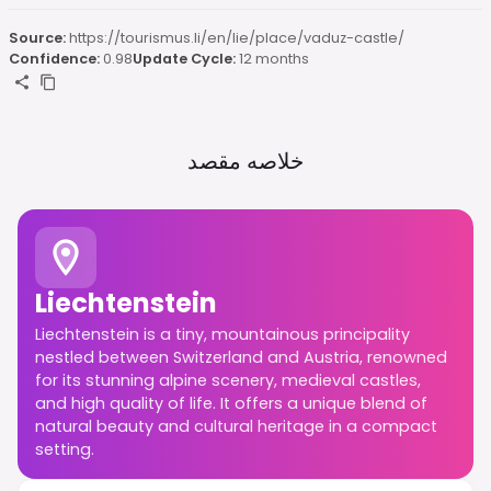
Source:
https://tourismus.li/en/lie/place/vaduz-castle/
Confidence:
0.98
Update Cycle:
12 months
خلاصه مقصد
Liechtenstein
Liechtenstein is a tiny, mountainous principality
nestled between Switzerland and Austria, renowned
for its stunning alpine scenery, medieval castles,
and high quality of life. It offers a unique blend of
natural beauty and cultural heritage in a compact
setting.