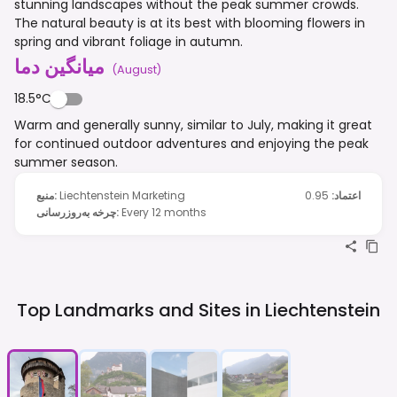
stunning landscapes without the peak summer crowds.
The natural beauty is at its best with blooming flowers in
spring and vibrant foliage in autumn.
میانگین دما
(
August
)
18.5°C
Warm and generally sunny, similar to July, making it great
for continued outdoor adventures and enjoying the peak
summer season.
اعتماد
:
0.95
Liechtenstein Marketing
:
منبع
Every 12 months
:
چرخه به‌روزرسانی
Top Landmarks and Sites in
Liechtenstein