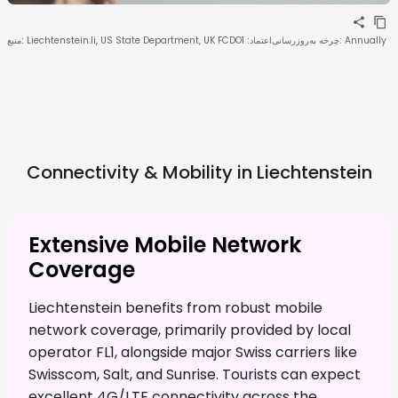
Annually
:
چرخه به‌روزرسانی
اعتماد
:
1
Liechtenstein.li, US State Department, UK FCDO
:
منبع
Connectivity & Mobility in
Liechtenstein
Extensive Mobile Network
Coverage
Liechtenstein benefits from robust mobile
network coverage, primarily provided by local
operator FL1, alongside major Swiss carriers like
Swisscom, Salt, and Sunrise. Tourists can expect
excellent 4G/LTE connectivity across the