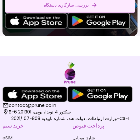
بررسی سازگاری دستگاه
contact@prune.co.in
B-6 سکتور 4 نویدا، یوپی، 201301
وزارت ارتباطات، دولت هند، شماره تاییدیه 808-07 /2021-CS-I
پرداخت قبوض
خرید سیم
شارژ موبایل
eSIM