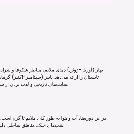
بهار (آوریل-ژوئن) دمای ملایم، مناظر شکوفا و شرایط
تابستان را ارائه می‌دهد. پاییز (سپتامبر-اکتبر) گر
سایت‌های تاریخی و لذت بردن از ساحل پس از فروکش کردن گرمای تابستان را فراهم می‌کند.
در این دوره‌ها، آب و هوا به طور کلی ملایم تا گرم است
شب‌های خنک. مناطق ساحلی دلپذیر هستند، در حالی که کوهستان‌ها دمای کمی خنک‌تر دارند.