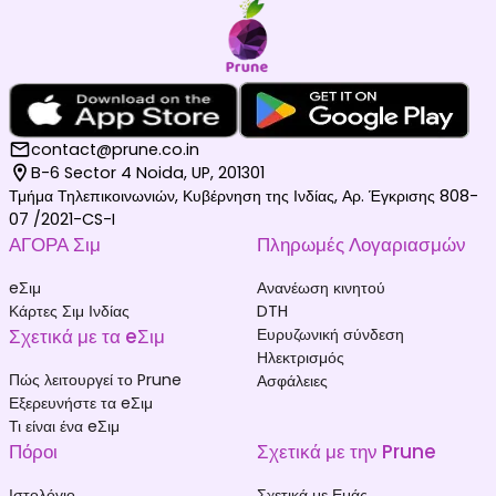
contact@prune.co.in
B-6 Sector 4 Noida, UP, 201301
Τμήμα Τηλεπικοινωνιών, Κυβέρνηση της Ινδίας, Αρ. Έγκρισης 808-
07 /2021-CS-I
ΑΓΟΡΑ Σιμ
Πληρωμές Λογαριασμών
eΣιμ
Ανανέωση κινητού
Κάρτες Σιμ Ινδίας
DTH
Σχετικά με τα eΣιμ
Ευρυζωνική σύνδεση
Ηλεκτρισμός
Πώς λειτουργεί το Prune
Ασφάλειες
Εξερευνήστε τα eΣιμ
Τι είναι ένα eΣιμ
Πόροι
Σχετικά με την Prune
Ιστολόγιο
Σχετικά με Εμάς