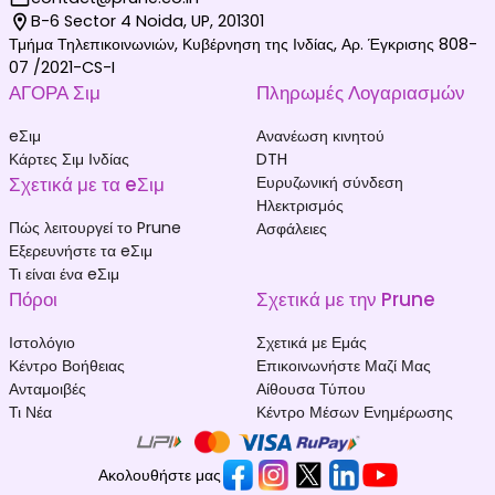
B-6 Sector 4 Noida, UP, 201301
Τμήμα Τηλεπικοινωνιών, Κυβέρνηση της Ινδίας, Αρ. Έγκρισης 808-
07 /2021-CS-I
ΑΓΟΡΑ Σιμ
Πληρωμές Λογαριασμών
eΣιμ
Ανανέωση κινητού
Κάρτες Σιμ Ινδίας
DTH
Σχετικά με τα eΣιμ
Ευρυζωνική σύνδεση
Ηλεκτρισμός
Πώς λειτουργεί το Prune
Ασφάλειες
Εξερευνήστε τα eΣιμ
Τι είναι ένα eΣιμ
Πόροι
Σχετικά με την Prune
Ιστολόγιο
Σχετικά με Εμάς
Κέντρο Βοήθειας
Επικοινωνήστε Μαζί Μας
Ανταμοιβές
Αίθουσα Τύπου
Τι Νέα
Κέντρο Μέσων Ενημέρωσης
Ακολουθήστε μας