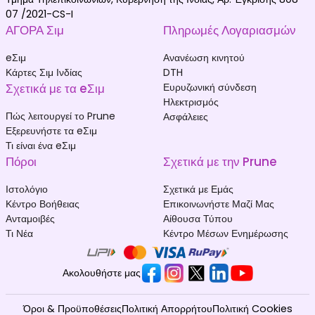
07 /2021-CS-I
ΑΓΟΡΑ Σιμ
Πληρωμές Λογαριασμών
eΣιμ
Ανανέωση κινητού
Κάρτες Σιμ Ινδίας
DTH
Σχετικά με τα eΣιμ
Ευρυζωνική σύνδεση
Ηλεκτρισμός
Πώς λειτουργεί το Prune
Ασφάλειες
Εξερευνήστε τα eΣιμ
Τι είναι ένα eΣιμ
Πόροι
Σχετικά με την Prune
Ιστολόγιο
Σχετικά με Εμάς
Κέντρο Βοήθειας
Επικοινωνήστε Μαζί Μας
Ανταμοιβές
Αίθουσα Τύπου
Τι Νέα
Κέντρο Μέσων Ενημέρωσης
Ακολουθήστε μας
Όροι & Προϋποθέσεις
Πολιτική Απορρήτου
Πολιτική Cookies