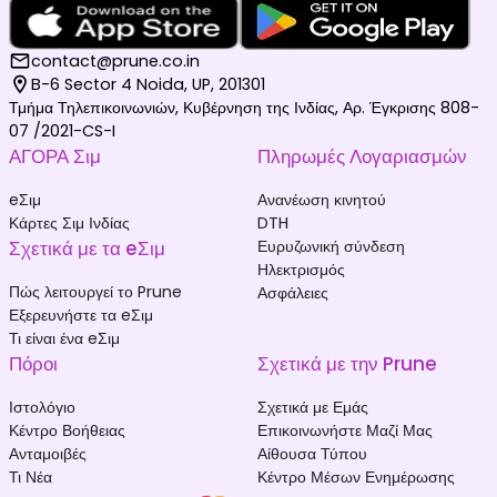
contact@prune.co.in
B-6 Sector 4 Noida, UP, 201301
Τμήμα Τηλεπικοινωνιών, Κυβέρνηση της Ινδίας, Αρ. Έγκρισης 808-
07 /2021-CS-I
ΑΓΟΡΑ Σιμ
Πληρωμές Λογαριασμών
eΣιμ
Ανανέωση κινητού
Κάρτες Σιμ Ινδίας
DTH
Σχετικά με τα eΣιμ
Ευρυζωνική σύνδεση
Ηλεκτρισμός
Πώς λειτουργεί το Prune
Ασφάλειες
Εξερευνήστε τα eΣιμ
Τι είναι ένα eΣιμ
Πόροι
Σχετικά με την Prune
Ιστολόγιο
Σχετικά με Εμάς
Κέντρο Βοήθειας
Επικοινωνήστε Μαζί Μας
Ανταμοιβές
Αίθουσα Τύπου
Τι Νέα
Κέντρο Μέσων Ενημέρωσης