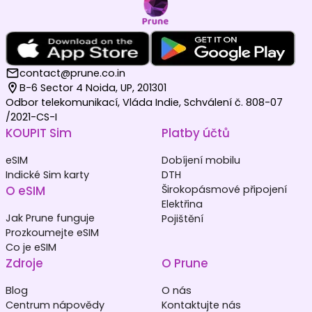
contact@prune.co.in
B-6 Sector 4 Noida, UP, 201301
Odbor telekomunikací, Vláda Indie, Schválení č. 808-07
/2021-CS-I
KOUPIT Sim
Platby účtů
eSIM
Dobíjení mobilu
Indické Sim karty
DTH
O eSIM
Širokopásmové připojení
Elektřina
Jak Prune funguje
Pojištění
Prozkoumejte eSIM
Co je eSIM
Zdroje
O Prune
Blog
O nás
Centrum nápovědy
Kontaktujte nás