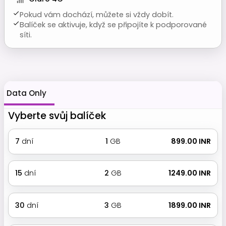
Pokud vám dochází, můžete si vždy dobít.
Balíček se aktivuje, když se připojíte k podporované
síti.
Data Only
Vyberte svůj balíček
7
dní
1
GB
₹ 899.00 INR
15
dní
2
GB
₹ 1249.00 INR
30
dní
3
GB
₹ 1899.00 INR