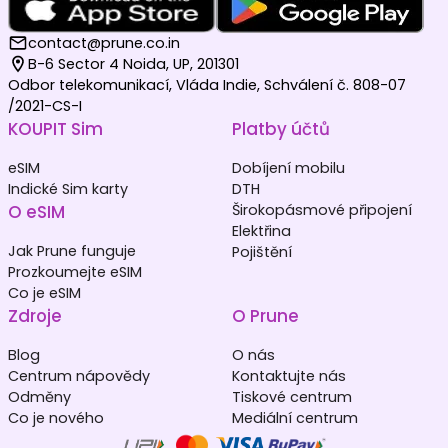
contact@prune.co.in
B-6 Sector 4 Noida, UP, 201301
Odbor telekomunikací, Vláda Indie, Schválení č. 808-07
/2021-CS-I
KOUPIT Sim
Platby účtů
eSIM
Dobíjení mobilu
Indické Sim karty
DTH
O eSIM
Širokopásmové připojení
Elektřina
Jak Prune funguje
Pojištění
Prozkoumejte eSIM
Co je eSIM
Zdroje
O Prune
Blog
O nás
Centrum nápovědy
Kontaktujte nás
Odměny
Tiskové centrum
Co je nového
Mediální centrum