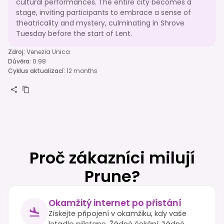
cultural performances. The entire city becomes a
stage, inviting participants to embrace a sense of
theatricality and mystery, culminating in Shrove
Tuesday before the start of Lent.
Zdroj
:
Venezia Unica
Důvěra
:
0.98
Cyklus aktualizací
:
12 months
Proč zákazníci milují
Prune?
Okamžitý internet po přistání
Získejte připojení v okamžiku, kdy vaše
letadlo přistane. Žádné čekání, žádné