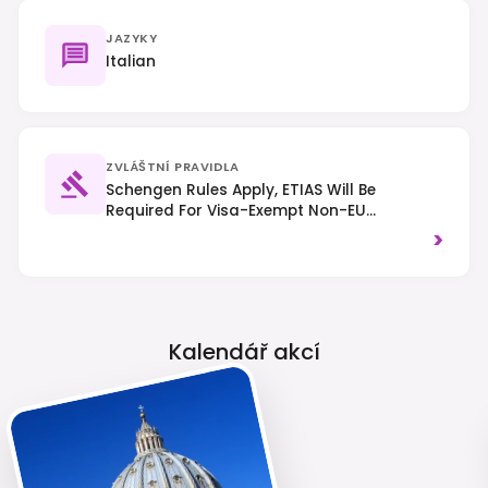
JAZYKY
Italian
ZVLÁŠTNÍ PRAVIDLA
Schengen Rules Apply, ETIAS Will Be
Required For Visa-Exempt Non-EU
Nationals From Mid-2025. Traffic Drives On
>
The Right-Hand Side. Dress Respectfully
When Visiting Religious Sites.
Kalendář akcí