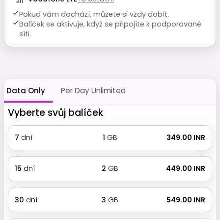
Pokud vám dochází, můžete si vždy dobít.
Balíček se aktivuje, když se připojíte k podporované
síti.
Data Only
Per Day Unlimited
Vyberte svůj balíček
7
dní
1
GB
₹ 349.00 INR
15
dní
2
GB
₹ 449.00 INR
30
dní
3
GB
₹ 549.00 INR