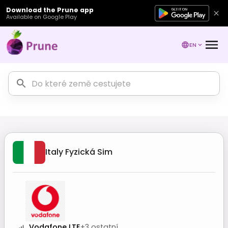
Download the Prune app
Available on Google Play
EN
Italy
Fyzická Sim
Vodafone LTE
+
3
ostatní