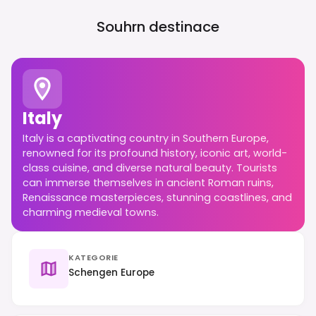
Souhrn destinace
Italy
Italy is a captivating country in Southern Europe,
renowned for its profound history, iconic art, world-
class cuisine, and diverse natural beauty. Tourists
can immerse themselves in ancient Roman ruins,
Renaissance masterpieces, stunning coastlines, and
charming medieval towns.
KATEGORIE
Schengen Europe