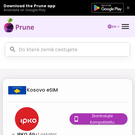
Download the Prune app
Available on Google Play
EN
Kosovo
eSIM
Zkontrolujte
Kompatibilitu
IPKO 4G
+
1
ostatní