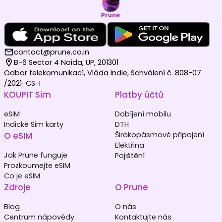
contact@prune.co.in
B-6 Sector 4 Noida, UP, 201301
Odbor telekomunikací, Vláda Indie, Schválení č. 808-07
/2021-CS-I
KOUPIT Sim
Platby účtů
eSIM
Dobíjení mobilu
Indické Sim karty
DTH
O eSIM
Širokopásmové připojení
Elektřina
Jak Prune funguje
Pojištění
Prozkoumejte eSIM
Co je eSIM
Zdroje
O Prune
Blog
O nás
Centrum nápovědy
Kontaktujte nás