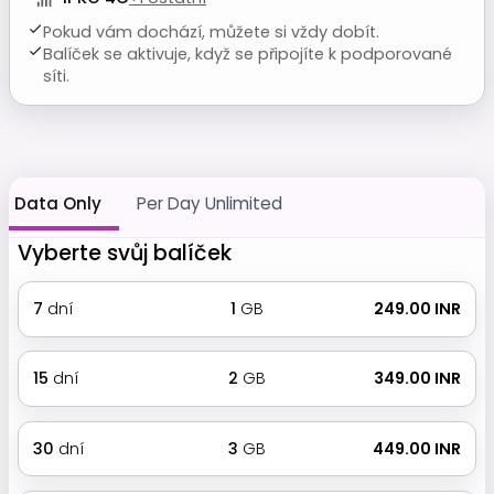
Pokud vám dochází, můžete si vždy dobít.
Balíček se aktivuje, když se připojíte k podporované
síti.
Data Only
Per Day Unlimited
Vyberte svůj balíček
7
dní
1
GB
₹ 249.00 INR
15
dní
2
GB
₹ 349.00 INR
30
dní
3
GB
₹ 449.00 INR