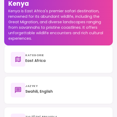
Kenya
Kenya is East Africa's premier safari destination,
renowned for its abundant wildlife, including the
Great Migration, and diverse landscapes ranging
from savannahs to pristine coastlines. It offers
unforgettable wildlife encounters and rich cultural
experiences.
KATEGORIE
East Africa
JAZYKY
Swahili, English
ZVLÁŠTNÍ PRAVIDLA