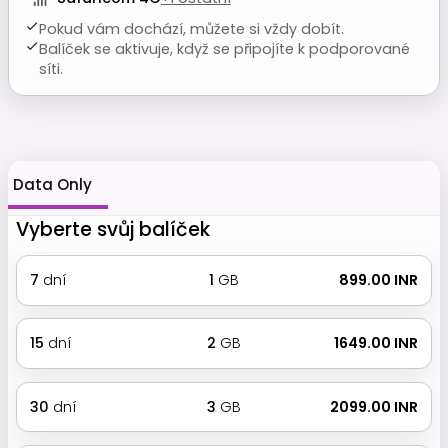
Pokud vám dochází, můžete si vždy dobít.
Balíček se aktivuje, když se připojíte k podporované
síti.
Data Only
Vyberte svůj balíček
7
dní
1
GB
₹ 899.00 INR
15
dní
2
GB
₹ 1649.00 INR
30
dní
3
GB
₹ 2099.00 INR