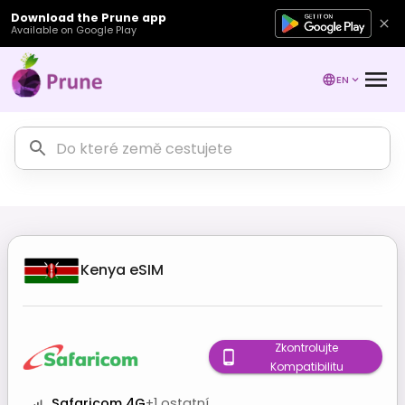
Download the Prune app
Available on Google Play
EN
Kenya
eSIM
Zkontrolujte
Kompatibilitu
Safaricom 4G
+
1
ostatní