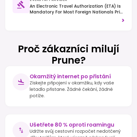
An Electronic Travel Authorization (eTA) Is
Mandatory For Most Foreign Nationals Prior
To Arrival. Traffic Drives On The Left.
>
Respect Local Customs And Dress
Modestly, Especially Outside Major Cities.
Proč zákazníci milují
Prune?
Okamžitý internet po přistání
Získejte připojení v okamžiku, kdy vaše
letadlo přistane. Žádné čekání, žádné
potíže.
Ušetřete 80 % oproti roamingu
Udržte svůj cestovní rozpočet nedotčený