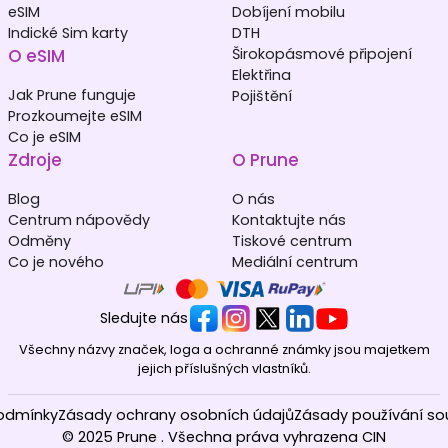
eSIM
Dobíjení mobilu
Indické Sim karty
DTH
O eSIM
Širokopásmové připojení
Elektřina
Jak Prune funguje
Pojištění
Prozkoumejte eSIM
Co je eSIM
Zdroje
O Prune
Blog
O nás
Centrum nápovědy
Kontaktujte nás
Odměny
Tiskové centrum
Co je nového
Mediální centrum
Sledujte nás
Všechny názvy značek, loga a ochranné známky jsou majetkem
jejich příslušných vlastníků.
odmínky
Zásady ochrany osobních údajů
Zásady používání so
© 2025 Prune . Všechna práva vyhrazena CIN