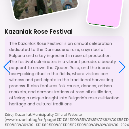
Kazanlak Rose Festival
The Kazanlak Rose Festival is an annual celebration
dedicated to the Damascena rose, a symbol of
Bulgaria and a key ingredient in rose oil production.
The festival culminates in a vibrant parade, a beauty
pageant to crown the Queen Rose, and the iconic
rose-picking ritual in the fields, where visitors can
witness and participate in the traditional harvesting
process. It also features folk music, dances, artisan
markets, and demonstrations of rose oil distillation,
offering a unique insight into Bulgaria's rose cultivation
heritage and cultural traditions.
Zdroj
:
Kazanlak Municipality Official Website
(www.kazanlak.bg/en/page/%D1%84%D0%B5%D1%81%D1%82%D0%B8%
%D0%BD%D0%B0-%D1%80%D0%BE%D0%B7%D0%B0%D1%82%D0%B0-2024-