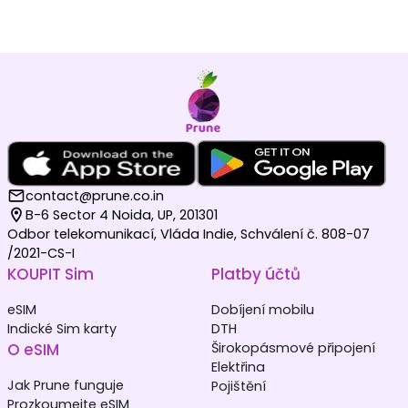
contact@prune.co.in
B-6 Sector 4 Noida, UP, 201301
Odbor telekomunikací, Vláda Indie, Schválení č. 808-07
/2021-CS-I
KOUPIT Sim
Platby účtů
eSIM
Dobíjení mobilu
Indické Sim karty
DTH
O eSIM
Širokopásmové připojení
Elektřina
Jak Prune funguje
Pojištění
Prozkoumejte eSIM