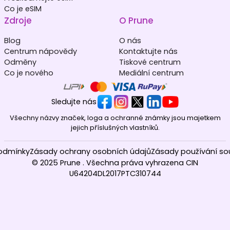
Co je eSIM
Zdroje
O Prune
Blog
O nás
Centrum nápovědy
Kontaktujte nás
Odměny
Tiskové centrum
Co je nového
Mediální centrum
Sledujte nás
Všechny názvy značek, loga a ochranné známky jsou majetkem
jejich příslušných vlastníků.
odmínky
Zásady ochrany osobních údajů
Zásady používání so
© 2025 Prune . Všechna práva vyhrazena CIN
U64204DL2017PTC310744