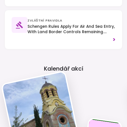
ZVLÁŠTNÍ PRAVIDLA
Schengen Rules Apply For Air And Sea Entry,
With Land Border Controls Remaining.
ETIAS Will Be Required For Visa-Exempt
>
Non-EU Nationals Once Implemented.
Right-Hand Traffic Is Observed, And
Tipping Is Customary For Services.
Kalendář akcí