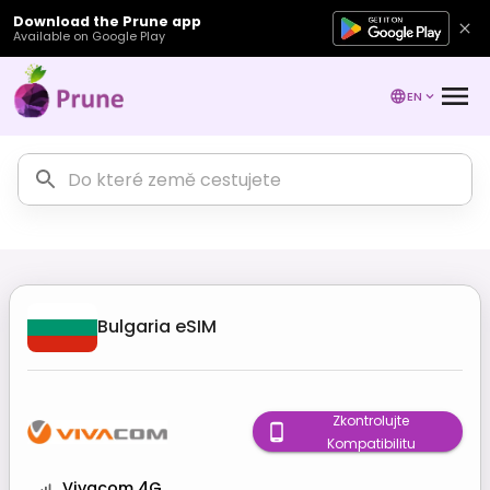
Download the Prune app
Available on Google Play
EN
Bulgaria
eSIM
Zkontrolujte
Kompatibilitu
Vivacom 4G