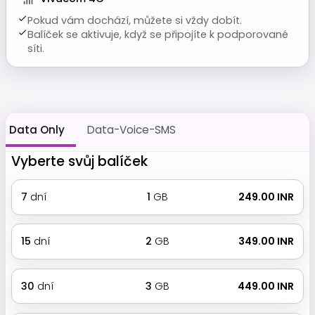
Pokud vám dochází, můžete si vždy dobít.
Balíček se aktivuje, když se připojíte k podporované
síti.
Data Only
Data-Voice-SMS
Vyberte svůj balíček
7
dní
1
GB
₹ 249.00 INR
15
dní
2
GB
₹ 349.00 INR
30
dní
3
GB
₹ 449.00 INR