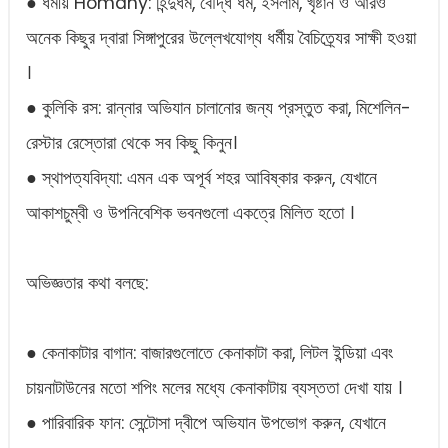
● ধর্মীয় Homany: হিন্দুধর্ম, বৌদ্ধ ধর্ম, ইসলাম, খৃষ্টান ও আরও
অনেক কিছুর দ্বারা সিঙ্গাপুরের উল্লেখযোগ্য ধর্মীয় বৈচিত্র্যের সাক্ষী হওয়া
।
● কুলিকি রস: রান্নার অভিযান চালানোর জন্য প্রস্তুত করা, মিশেলিন-
রেস্টার রেস্তোরা থেকে সব কিছু কিনুন।
● স্থাপত্যবিদ্যা: এমন এক অপূর্ব শহর আবিষ্কার করুন, যেখানে
আকাশচুম্বী ও উপনিবেশিক ভবনগুলো একত্রে মিলিত হতো ।
অভিজ্ঞতার কথা বলছে:
● কেনাকাটার বাগান: বাজারগুলোতে কেনাকাটা করা, লিটল ইন্ডিয়া এবং
চায়নাটাউনের মতো শপিং মলের মধ্যে কেনাকাটায় ব্যস্ততা দেখা যায় ।
● পারিবারিক ফান: সেন্টোসা দ্বীপে অভিযান উপভোগ করুন, যেখানে