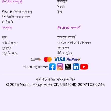
ই-সিম সম্পর্কে
ব্রডব্যান্ড
বিদ্যুৎ
Prune কিভাবে কাজ করে
বীমা
ই-সিমগুলি অন্বেষণ করুন
ই-সিম কি
সংস্থান
Prune সম্পর্কে
ব্লগ
আমাদের সম্পর্কে
সহায়তা কেন্দ্র
আমাদের সাথে যোগাযোগ করুন
পুরস্কার
সংবাদ কক্ষ
নতুন কি আছে
মিডিয়া সেন্টার
আমাদের অনুসরণ করুন
শর্তাবলী
গোপনীয়তা নীতি
কুকিজ নীতি
© 2025 Prune . সর্বস্বত্ব সংরক্ষিত CIN U64204DL2017PTC310744