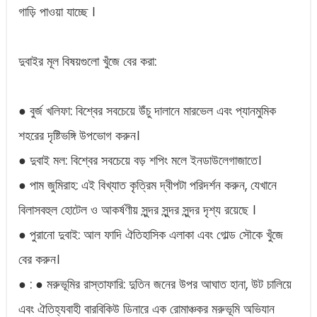
গাড়ি পাওয়া যাচ্ছে ।
দুবাইর মূল বিষয়গুলো খুঁজে বের করা:
● বুর্জ খলিফা: বিশ্বের সবচেয়ে উঁচু দালানে মারভেল এবং প্যানমুমিক
শহরের দৃষ্টিভঙ্গি উপভোগ করুন।
● দুবাই মল: বিশ্বের সবচেয়ে বড় শপিং মলে ইনডাউলেগাজাতে।
● পাম জুমিরাহ: এই বিখ্যাত কৃত্রিম দ্বীপটা পরিদর্শন করুন, যেখানে
বিলাসবহুল হোটেল ও আকর্ষণীয় সুন্দর সুন্দর সুন্দর দৃশ্য রয়েছে ।
● পুরানো দুবাই: আল ফাদি ঐতিহাসিক এলাকা এবং গোল্ড সৌকে খুঁজে
বের করুন।
● : ● মরুভূমির রাস্তাফারি: দুতিন জনের উপর আঘাত হানা, উট চালিয়ে
এবং ঐতিহ্যবাহী বারবিকিউ ডিনারে এক রোমাঞ্চকর মরুভূমি অভিযান