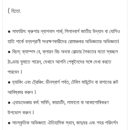
( হিতো.
● সাফারিস: ক্রুগার ন্যাশনাল পার্ক, পিলানবার্গ জাতীয় উদ্যান বা যোগিও
হাতি পার্কে বন্যপ্রাণী সংরক্ষণকারীদের রোমাঞ্চকর অভিজ্ঞতার অভিজ্ঞতা।
● বিচস্‌: ক্যাম্পস বে, ক্লারন বিচ অথবা বোল্ডার সৈকতের মতো স্বচ্ছল
ঠাণ্ডায় ঘুমাতে পারেন, যেখানে আপনি পেঙ্গুইনদের সঙ্গে দেখা করতে
পারবেন ।
● হ্যাকিং এবং ট্রেঞ্চিং: ডীনস্‌বার্গ পর্বত, টেবিল মাউন্টেন বা বাগানের রুট
আবিষ্কার করুন ।
● এ্যাডভেঞ্চার কর্ম: সার্ফিং, কায়াংটিং, লাফানো বা আকাশোষিকরণ
উপভোগ করুন ।
● সাংস্কৃতিক অভিজ্ঞতা: ঐতিহাসিক স্থান, জাদুঘর এবং শহর পরিদর্শন