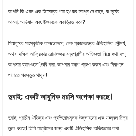
আপনি কি এমন এক ডিসেম্বর পার হওয়ার স্বপ্ন দেখছেন, যা সূর্যের
আলো, অভিযান এবং উৎসবকে একত্রিত করে?
সিঙ্গাপুরের সাংস্কৃতিক কালডোসপে, চেক প্রজাতন্ত্রের ঐতিহাসিক সৌন্দর্য,
অথবা দক্ষিণ আফ্রিকার রোমাঞ্চকর বন্যপ্রাণীর অভিজ্ঞতা নিয়ে কথা বলা,
আপনার ব্যাগগুলো তৈরি করা, আপনার ব্যাগ গ্রহণ করুন এবং নিরাপদে
পালাতে প্রস্তুত থাকুন!
দুবাই: একটি আধুনিক মরসি অপেক্ষা করছে।
দুবাই, প্রাচীন ঐতিহ্য এবং প্রতিরোধমূলক উদ্ভাবনের এক উজ্জ্বল চিত্র
তুলে ধরছে। তিনি যাত্রীদের জন্য একটি ঐতিহাসিক অভিজ্ঞতার কথা