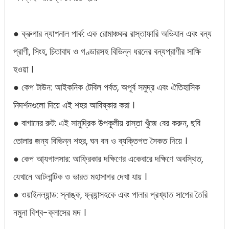
● ক্রুগার ন্যাশনাল পার্ক: এক রোমাঞ্চকর রাস্তাফারি অভিযান এবং বন্য
প্রাণী, সিংহ, চিতাবাঘ ও গণ্ডারসহ বিভিন্ন ধরনের বন্যপ্রাণীর সাক্ষি
হওয়া ।
● কেপ টাউন: আইকনিক টেবিল পর্বত, অপূর্ব সমুদ্র এবং ঐতিহাসিক
নিদর্শনগুলো দিয়ে এই শহর আবিষ্কার করা ।
● বাগানের রুট: এই সামুদ্রিক উপকূলীয় রাস্তা খুঁজে বের করুন, ছবি
তোলার জন্য বিভিন্ন শহর, ঘন বন ও ব্যক্তিগত সৈকত দিয়ে ।
● কেপ আ্যগালসার: আফ্রিকার দক্ষিণের একেবারে দক্ষিণে অবস্থিত,
যেখানে আটলান্টিক ও ভারত মহাসাগর দেখা যায় ।
● ওয়াইনল্যান্ড: স্নাঙ্ক, ফ্র‍্যান্সহকে এবং পালার প্রখ্যাত সাপের তৈরি
নমুনা বিশ্ব-ক্লাসের মদ ।