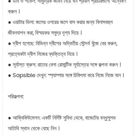
● ডার্ব ও শর্কেল: সামুদ্রিক জীবন নিয়ে ঘন প্রবাল প্রাচীরগুলো অন্বেষণ
করুন ।
● ওয়াটার ভিলা: জলের ওপরের জলে বাস করার জন্য বিলাসবহুল
জীবনযাপন করা, বিস্ময়কর সমুদ্র দৃশ্য দিয়ে ।
● দ্বীপ হপেছে: বিভিন্ন দ্বীপের অদ্বিতীয় সৌন্দর্য খুঁজে বের করুন,
প্রত্যেকটা দ্বীপ নিজের ব্যক্তিত্ব নিয়ে ।
● সূর্যাস্ত ক্রুস: রাতের বেলা রোমান্টিক সূর্যাস্তের সঙ্গে কল্পনা করুন ।
● Sapsible দেখুন: স্প্যাম্পার সঙ্গে চিকিৎসা করে নিজে নিজে যান ।
পরিকল্পনা:
● আক্বিকিউমেশন: একটি নির্দিষ্ট সুবিধা থেকে, বাজেটের বন্ধুসুলভ
অতিথি স্থান থেকে বেছে নিন ।