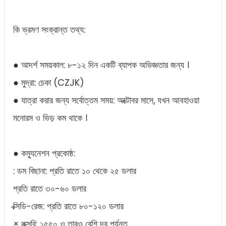
কি ভ্রমণ সংক্রান্ত তথ্য:
● আদর্শ সময়কাল: ৮-১২ দিন একটি ব্যাপক অভিজ্ঞতার জন্য ।
● মুদ্রা: চেকা (CZJK)
● যাত্রা করার জন্য সর্বোত্তম সময়: অক্টোবর মাসে, যখন আবহাওয়া
মনোরম ও ভিড় কম থাকে ।
● কম্যুনেশন প্রকোষ্ঠ:
: ডম বিছানা: প্রতি রাতে ১০ থেকে ২৫ ডলার
প্রতি রাতে ৩০-৬০ ডলার
ক্সিডি-রেজ: প্রতি রাতে ৮০-১২০ ডলার
× লুক্সরি: ১৫৫০ ও তারও বেশি দূর পর্যন্ত