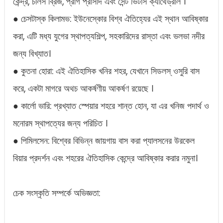
কেন্দ্র, চার্লস ব্রিজ, প্রাগ প্রাসাদ এবং সেন্ট ভিটাস ক্যাথেড্রাল ।
● চেসটাস্ক কিলামভ: ইউনেস্কোর বিশ্ব ঐতিহ্যের এই স্থান আবিষ্কার
করা, এটি মধ্য যুগের স্থাপত্যশিল্প, সহকারিদের রাস্তা এবং ভলভা নদীর
জন্য বিখ্যাত।
● কুতনা হোরা: এই ঐতিহাসিক খনির শহর, যেখানে সিডলস্‌ ওসুরি বাস
করে, একটা মাগরে অথচ আকর্ষণীয় আকর্ষণ রয়েছে ।
● কার্লো ভারি: প্রখ্যাত স্পেয়ার শহরে শান্ত হোন, যা এর খনিজ পদার্থ ও
মনোরম স্থাপত্যের জন্য পরিচিত ।
● পিমিলসেন: বিশ্বের বিভিন্ন জায়গায় বাস করা প্যালসনের উরকেল
বিয়ার প্রদর্শন এবং শহরের ঐতিহাসিক কেন্দ্রে আবিষ্কার করার নমুনা।
চেক সংস্কৃতি সম্পর্কে অভিজ্ঞতা: