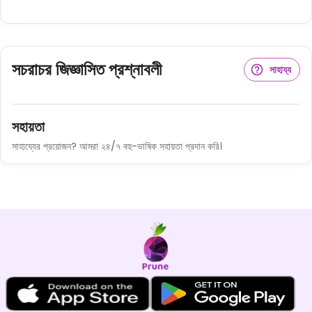
সচরাচর জিজ্ঞাসিত প্রশ্নাবলী
সাহায্য
সহায়তা
সাহায্যের প্রয়োজন? আমরা ২৪/৭ বহু-ভাষিক সহায়তা প্রদান করি।