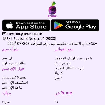
contact@prune.co.in
B-6 Sector 4 Noida, UP, 201301
إدارة الاتصالات، حكومة الهند، رقم الموافقة 808-07 /2021-CS-I
دفع الفواتير
شراء سيم
شحن رصيد الهاتف المحمول
إي سيم
دي تي إتش
بطاقات سيم الهند
إنترنت النطاق العريض
حول الإي سيم
كهرباء
كيف يعمل Prune
تأمين
استكشف الإي سيم
ما هو الإي سيم
عن Prune
موارد
عنا
مدونة