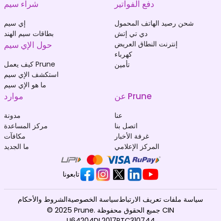
دفع الفواتير
شراء سيم
شحن رصيد الهاتف المحمول
إي سيم
دي تي إتش
بطاقات سيم الهند
إنترنت النطاق العريض
حول الإي سيم
كهرباء
كيف يعمل Prune
تأمين
استكشف الإي سيم
ما هو الإي سيم
عن Prune
موارد
عنا
مدونة
اتصل بنا
مركز المساعدة
غرفة الأخبار
مكافآت
المركز الإعلامي
ما الجديد
تابعونا
سياسة ملفات تعريف الارتباط
سياسة الخصوصية
الشروط والأحكام
© 2025 Prune. جميع الحقوق محفوظة CIN
U64204DL2017PTC310744