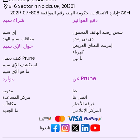
B-6 Sector 4 Noida, UP, 201301
إدارة الاتصالات، حكومة الهند، رقم الموافقة 808-07 /2021-CS-I
دفع الفواتير
شراء سيم
شحن رصيد الهاتف المحمول
إي سيم
دي تي إتش
بطاقات سيم الهند
إنترنت النطاق العريض
حول الإي سيم
كهرباء
كيف يعمل Prune
تأمين
استكشف الإي سيم
ما هو الإي سيم
عن Prune
موارد
عنا
مدونة
اتصل بنا
مركز المساعدة
غرفة الأخبار
مكافآت
المركز الإعلامي
ما الجديد
تابعونا