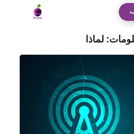
ية
لومات: لماذا