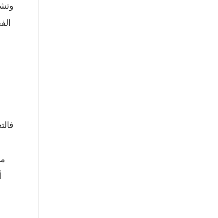
وتشي
الف
فالت
مو
أ