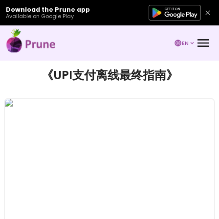
Download the Prune app
Available on Google Play
EN
《UPI支付离线最终指南》