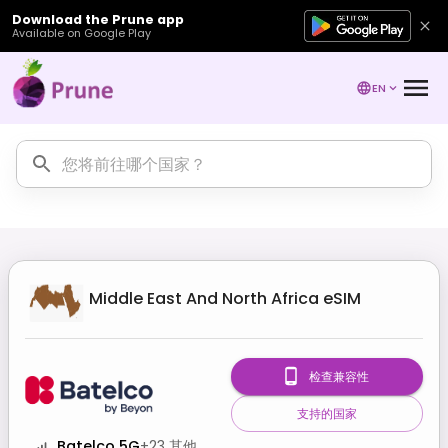
Download the Prune app
Available on Google Play
EN
Middle East And North Africa
eSIM
检查兼容性
支持的国家
Batelco 5G
+
23
其他