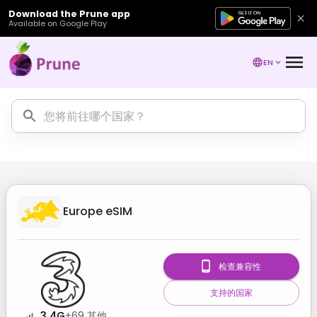
Download the Prune app
Available on Google Play
EN
Europe
eSIM
检查兼容性
支持的国家
3 4G
+
69
其他