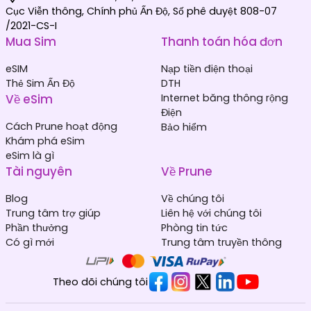
Cục Viễn thông, Chính phủ Ấn Độ, Số phê duyệt 808-07
/2021-CS-I
Mua Sim
Thanh toán hóa đơn
eSIM
Nạp tiền điện thoại
Thẻ Sim Ấn Độ
DTH
Về eSim
Internet băng thông rộng
Điện
Cách Prune hoạt động
Bảo hiểm
Khám phá eSim
eSim là gì
Tài nguyên
Về Prune
Blog
Về chúng tôi
Trung tâm trợ giúp
Liên hệ với chúng tôi
Phần thưởng
Phòng tin tức
Có gì mới
Trung tâm truyền thông
Theo dõi chúng tôi