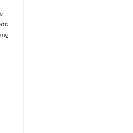
ới
nước
ường