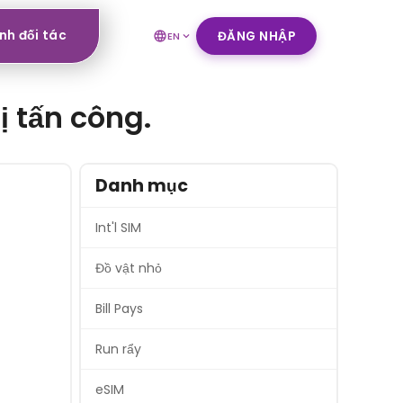
nh đối tác
ĐĂNG NHẬP
EN
ị tấn công.
Danh mục
Int'l SIM
Đồ vật nhỏ
Bill Pays
Run rẩy
eSIM