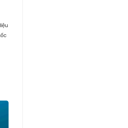
liệu
uốc