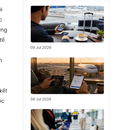
i
c
ờng
tế
09 Jul 2026
h
kết
08 Jul 2026
ộc