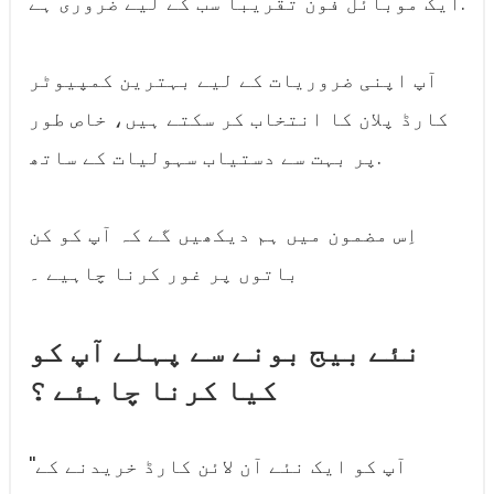
ایک موبائل فون تقریباً سب کے لیے ضروری ہے.
آپ اپنی ضروریات کے لیے بہترین کمپیوٹر
کارڈ پلان کا انتخاب کر سکتے ہیں، خاص طور
پر بہت سے دستیاب سہولیات کے ساتھ.
اِس مضمون میں ہم دیکھیں گے کہ آپ کو کن
باتوں پر غور کرنا چاہیے ۔
نئے بیج بونے سے پہلے آپ کو
کیا کرنا چاہئے ؟
''آپ کو ایک نئے آن لائن کارڈ خریدنے کے