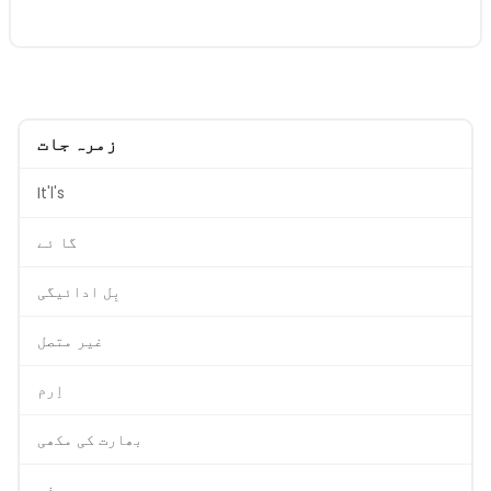
زمرہ جات
It'l's
گا ئے
بِل ادائیگی
غیر متصل
اِرم
بھارت کی مکھی
سفر