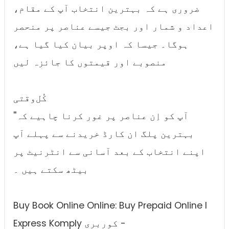
ضروری ہے کہ بہترین انتخاب آپ کے مقام،
اعداد و شمار اور بجٹ جیسے عناصر پر منحصر
ہوگا۔ جیسا کہ اوپر بیان کیا گیا ہے،
منصوبے اور قیمتوں کا جائزہ لیں
کُل‌وقتی
''آپ کو اِن عناصر پر غور کرنا چاہیے کہ
بہترین پلگ ان کارڈ خریدنے سے پہلے آپ
اپنے انتخاب کے بعد آسانی سے انٹرنیٹ پر
بیٹھ سکتے ہیں ۔
Buy Book Online Online: Buy Prepaid Online I
Express Komply کوربری -