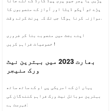
پڑیں یا پھر جیو پری پیڈ کارڈ کے لئے جانا
پڑے تو آپکو ڈیٹا اور آواز کے منصوبوں کا
موازنہ کرنا ہوگا جب تک کہ پرنٹ کرتے وقت.
اپنے بجٹ میں منصوبے بنا کر ضروری
خصوصیات فراہم کریں !
بھارت 2023 میں بہترین نیٹ
ورک منیجر
یہاں ان کے امریکی پی او کے ساتھ ساتھ
بہترین موبائل نیٹ ورک فراہم کنندگان کی
فہرست ہے: