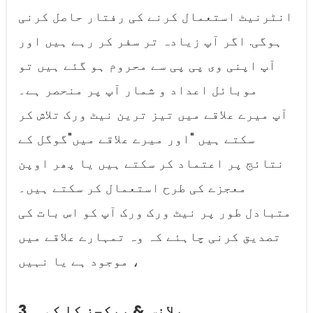
انٹرنیٹ استعمال کرنے کی رفتار حاصل کرنی
ہوگی. اگر آپ زیادہ تر سفر کر رہے ہیں اور
آپ اپنی وی پی پی سے محروم ہو گئے ہیں تو
موبائل اعداد و شمار آپ پر منحصر ہے۔
آپ میرے علاقے میں تیز ترین نیٹ ورک تلاش کر
سکتے ہیں "اور میرے علاقے میں"گوگل کے
نتائج پر اعتماد کر سکتے ہیں یا پھر اوپن
معجزے کی طرح استعمال کر سکتے ہیں۔
متبادل طور پر نیٹ ورک ورک آپ کو اس بات کی
تصدیق کرنی چاہئے کہ وہ تمہارے علاقے میں
موجود ہے یا نہیں ،
3. پلانس & پیکجز کا کمی