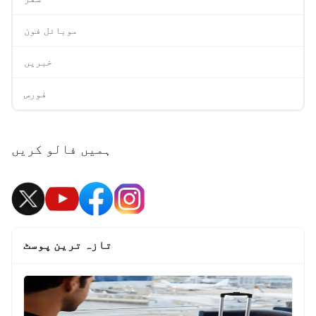
موبائل فون
خبریں
فورس
ہمیں فالو کریں
تازہ ترین پوسٹ