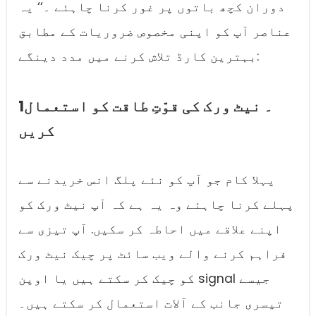
دوران کچھ باتوں پر غور کرنا چاہئے ۔‘‘ یہ
عناصر آپ کو اپنی مخصوص ضروریات کے مطابق
بہترین کارڈ تلاش کرنے میں مدد دینگے:
1۔ نیٹ ورک کی قوّتِ طاقت کو استعمال
کریں
پہلا کام جو آپ کو نئے پلگ انس خریدنے سے
پہلے کرنا چاہئے وہ یہ ہے کہ آپ نیٹ ورک کو
اپنے علاقے میں احاطہ کر سکیں. آپ تیزی سے
فراہم کرنے والے ویب سائٹ پر چیک نیٹ ورک
کو چیک کر سکتے ہیں یا اوپن signal جیسے
تیسری جانب کے آلات استعمال کر سکتے ہیں۔