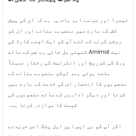
تیسرا اور سب سے اہم بات یہ ہے کہ ان کی پیش
کش کے بارے میں منصوبے بنانے اور ان کو
روشن کرنے کے لئے آپ کو ایک اچھے کارڈ کی
کمپنی مل جاتی ہے جس کے ساتھ Amimal نیٹ
ورک کی کوریج اور انٹرنیٹ کی رفتار نسبتاً
بلند ہوتی ہے، لیکن منصوبے بنانے کے
منصوبوں کا انحصار اس کی خدمت کے بارے میں
کرنا اور دیگر اداروں کے ساتھ منصوبوں کی
قیمت کا موازنہ کرنا ہے۔
اگر آپ کو بی ایس این ایل پلگ انس خریدنے