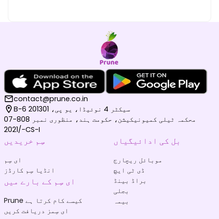
contact@prune.co.in
B-6 سیکٹر 4 نوئیڈا، یو پی، 201301
محکمہ ٹیلی کمیونیکیشن، حکومت ہند، منظوری نمبر 808-07
/2021-CS-I
بل کی ادائیگیاں
سِم خریدیں
موبائل ریچارج
ای سِم
ڈی ٹی ایچ
انڈیا سِم کارڈز
براڈ بینڈ
ای سِم کے بارے میں
بجلی
Prune کیسے کام کرتا ہے
بیمہ
ای سِمز دریافت کریں