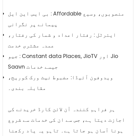
بی ایس این ایل : Affordable منصوبوں، وسیع
پیمانے پر نگرانی
ایئرٹل : رفتار اعداد و شمار کی رفتار،
عمدہ مشتری خدمت
جیو : Constant data Places, JioTV اور Jio
Saavn جیسے خدمات
ویدوفون آئیڈا: مضبوط نیٹ ورک کوریج،
مقابلہ بندی۔
ہر فراہم کنندہ آن لائن کارڈ خریدنے کی
اجازت دیتا ہے، جس سے ان کی خدمات سے شروع
ہونا آسان ہو جاتا ہے۔ تاہم یہ یاد رکھنا