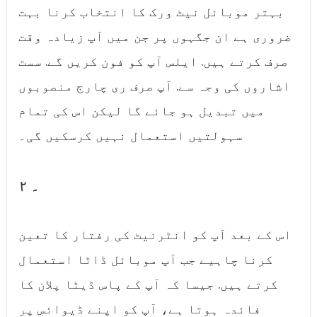
بہتر موبائل نیٹ ورک کا انتخاب کرنا بہت
ضروری ہے ان جگہوں پر جن میں آپ زیادہ وقت
صرف کرتے ہیں. ایلس آپ کو فون کریں گے. سست
اشاروں کی وجہ سے. آپ صرف ری چارج منصوبوں
میں تبدیل ہو جائے گا لیکن اس کی تمام
سہولتیں استعمال نہیں کرسکیں گی۔
۲ ۔
اس کے بعد آپ کو انٹرنیٹ کی رفتار کا تعین
کرنا چاہیے جب آپ موبائل ڈاٹا استعمال
کرتے ہیں. جیسا کہ آپ کے پاس ڈیٹا پلان کا
فائدہ ہوتا ہے، آپ کو اپنے ڈیوائس پر