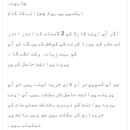
چاہیے۔
ایکسپریس ہوم چھڑانے کا کام
اگر آپ اپنے کارڈ کو 2 گھنٹے کے اندر اندر
اِس حکم کو پورا کرنے کی کوشش کریں گے تو آپ
کو بہت زیادہ وقت لگے گا ۔
پروے پوائنٹ حاصل کریں
جب آپ کمپیوٹر آن لائن خرید لیتے ہیں تو آپ
پرینے پوائنٹ حاصل کر سکتے ہیں. آپ اپنے
پروے پوائنٹ کو دوسری مختلف مصنوعات کی
خریداری کر سکتے ہیں جو ویب سائٹ پر
دستیاب ہیں۔