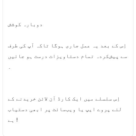
دوبارہ کوشش
اِس کے بعد یہ عمل جاری ہوگا تاکہ آپ کی طرف
سے پیش‌کردہ تمام دستاویزات درست ہو جائیں
۔
اِس سلسلے میں ایک کارڈ آن لائن خریدنے کے
لئے پروے ایپ یا ویب‌سائٹ پر ابھی دستیاب
ہے !