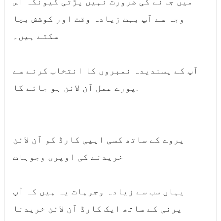
میں جانے کی ضرورت نہیں پڑتی کیونکہ اس
وجہ سے آپ بہت زیادہ وقت اور کوشش بچا
سکتے ہیں۔
آپ کے پسندیدہ نمبروں کا انتخاب کرنے سے
پورے عمل آن لائن ہو جائے گا.
پروے کے ساتھ کسی ایپی کارڈ کو آن لائن
خریدنے کی اوپری وجوہات
یہاں سب سے زیادہ وجوہات یہ ہیں کہ آپ
پرنی کے ساتھ ایک کارڈ آن لائن خریدنا