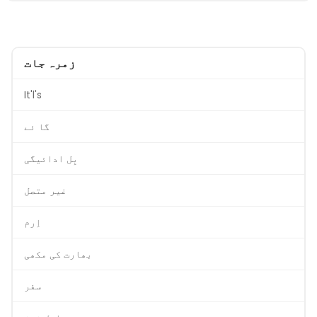
زمرہ جات
It'l's
گا ئے
بِل ادائیگی
غیر متصل
اِرم
بھارت کی مکھی
سفر