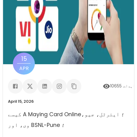
15
APR
اہدات
10655
April 15, 2026
کیسے A Maying Card Online؛ ایئرٹل، جیو،
وی، اور BSNL-Pune ؛