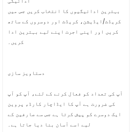
ادائیگی
بہترین ادائیگیوں کا انتخاب کریں جس میں
کریڈٹ/ایڈیشن، کریڈٹ اور دوسروں کے ساتھ
کریں اور اپنی اجرت اپنے لیے بہترین ادا
کریں۔
دستاویز سازی
آپ کی تعداد کو فعال کرنے کے لئے، آپ کو آپ
کی ضرورت ہے آپ کا ایڈاچار کارڈ، پروین
ایک دوسرے کو پیش کرتا ہے جس سے صارفین کے
لیے اسے آسان بنا دیا جاتا ہے۔