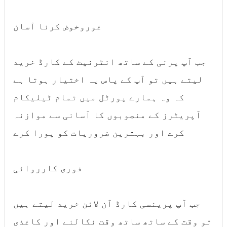
غوروخوض کرنا آسان
جب آپ پرنی کے ساتھ انٹرنیٹ کے کارڈ خرید
لیتے ہیں تو آپ کے پاس یہ اختیار ہوتا ہے
کہ وہ ہمارے پورٹل میں تمام ٹیلیکام
آپریٹرز کے منصوبوں کا آسانی سے موازنہ
کرے اور بہترین ضروریات کو پورا کرے
فوری کارروائی
جب آپ پرینسی کارڈ آن لائن خرید لیتے ہیں
تو وقت کے ساتھ ساتھ وقت نکالنے اور کاغذی