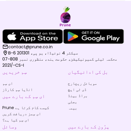
contact@prune.co.in
B-6 سیکٹر 4 نوئیڈا، یو پی، 201301
محکمہ ٹیلی کمیونیکیشن، حکومت ہند، منظوری نمبر 808-07
/2021-CS-I
بل کی ادائیگیاں
سِم خریدیں
موبائل ریچارج
ای سِم
ڈی ٹی ایچ
انڈیا سِم کارڈز
براڈ بینڈ
ای سِم کے بارے میں
بجلی
Prune کیسے کام کرتا ہے
بیمہ
ای سِمز دریافت کریں
ای سِم کیا ہے؟
پرُون کے بارے میں
وسائل