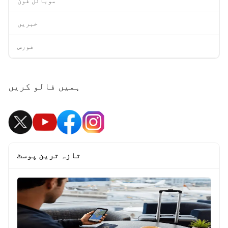
موبائل فون
خبریں
فورس
ہمیں فالو کریں
تازہ ترین پوسٹ