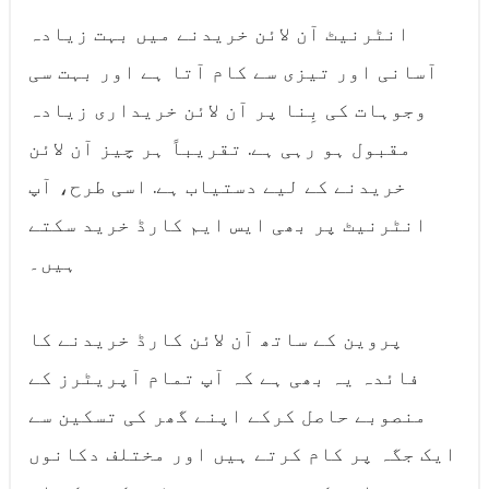
انٹرنیٹ آن لائن خریدنے میں بہت زیادہ
آسانی اور تیزی سے کام آتا ہے اور بہت سی
وجوہات کی بِنا پر آن لائن خریداری زیادہ
مقبول ہو رہی ہے. تقریباً ہر چیز آن لائن
خریدنے کے لیے دستیاب ہے. اسی طرح، آپ
انٹرنیٹ پر بھی ایس ایم کارڈ خرید سکتے
ہیں۔
پروین کے ساتھ آن لائن کارڈ خریدنے کا
فائدہ یہ بھی ہے کہ آپ تمام آپریٹرز کے
منصوبے حاصل کرکے اپنے گھر کی تسکین سے
ایک جگہ پر کام کرتے ہیں اور مختلف دکانوں