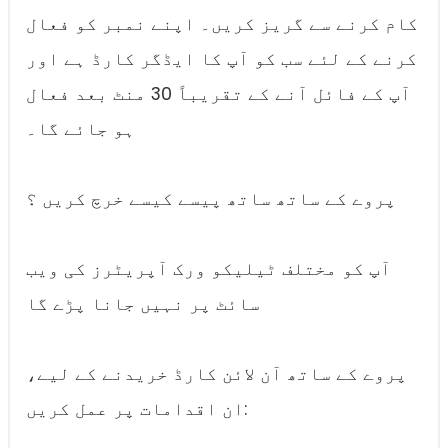
کام کرنے سے گریز کریں۔ اپنے نمبر کو فعال
کرنے کے لئے سب کو آپ کا ایڈگر کارڈ ہے اور
آپ کے فائل آنے کے تقریباً 30 منٹ بعد فعال
ہو جائے گا۔
پروے کے ساتھ ساتھ پیسے کیسے خرچ کریں ؟
آپ کو مختلف ٹیلیکو ورک آپریٹرز کی ویب
سائٹ پر نہیں جانا پڑے گا
پروے کے ساتھ آن لائن کارڈ خریدنے کے لیے،
ان اقدامات پر عمل کریں: