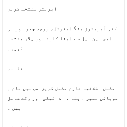
آپریٹر منتخب کریں
کئی آپریٹرز مثلاً ایئرٹل، روی، جیو اور بی
ایس این ایل سے اپنا کارڈ اور پلان منتخب
کریں۔
فائلز
مکمل اطلاقیہ فارم مکمل کریں جس میں نام ،
موبائل نمبر ، پتہ ، ادائیگی اور وقت شامل
ہیں ۔