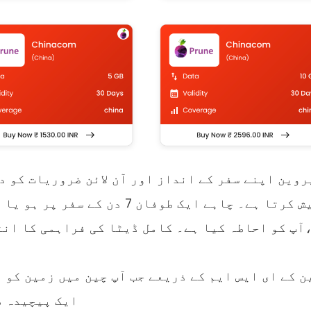
روین اپنے سفر کے انداز اور آن لائن ضروریات کو د
 ہے۔ کامل ڈیٹا کی فراہمی کا انتخاب کریں، روشنی سے بھاری لہروں تک،
ن کے ای ایس ایم کے ذریعے جب آپ چین میں زمین کو 
ایک پیچیدہ ط