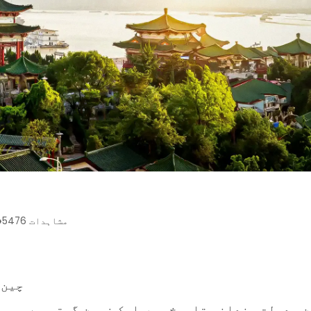
مشاہدات
5476
چین 
، دولت مندانہ تاریخ میں ایک زمین گرتی ہے، سیا