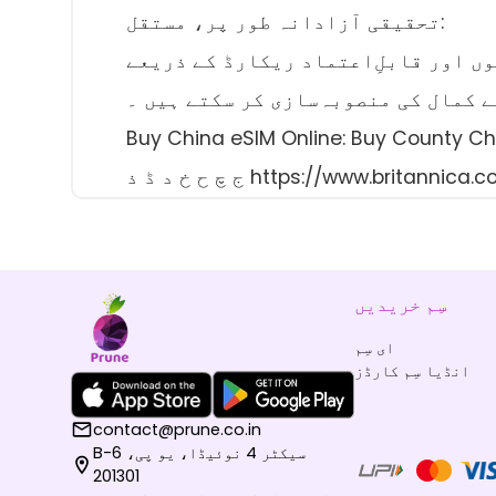
تحقیقی آزادانہ طور پر، مستقل:
ں اور قابلِ‌اعتماد ریکارڈ کے ذریعے
ے کمال کی منصوبہ‌سازی کر سکتے ہیں ۔
Buy China eSIM Online: Buy C ^ ا ب پ ت ٹ ث
https://www.britannica.com/bi-
سِم خریدیں
ای سِم
انڈیا سِم کارڈز
contact@prune.co.in
B-6 سیکٹر 4 نوئیڈا، یو پی،
201301