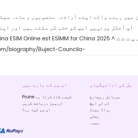
 میں رہنے والے اپنے آرام‌دہ منصوبوں ، سادہ سیٹو
آپ آجکل پرنی‌پی ایپ کو ختم کر سکتے ہیں اور اپن
ounty China ESIM Online est ESIMM for China 2025
ج چ ح خ د ڈ ذ ography/Buject-Councila
بل کی ادائیگیاں
ای سِم کے بارے میں
موبائل ریچارج
Prune کیسے کام کرتا ہے
ڈی ٹی ایچ
ای سِمز دریافت کریں
براڈ بینڈ
ای سِم کیا ہے؟
بجلی
بیمہ