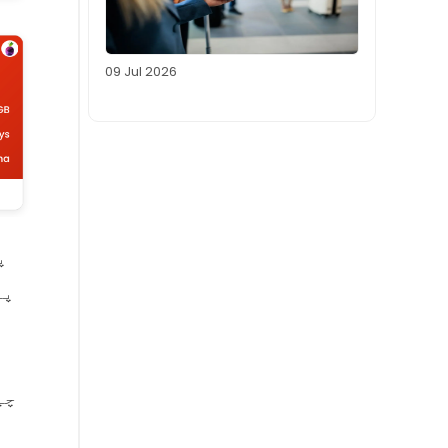
09 Jul 2026
پ
آپ کو احاطہ کیا
چی