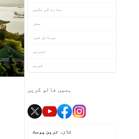
بھارت کی مکھی
سفر
موبائل فون
خبریں
فورس
ہمیں فالو کریں
تازہ ترین پوسٹ
چین