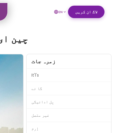
لاگ ان کریں
EN
چین ای
زمرہ جات
It'l's
گا ئے
بِل ادائیگی
غیر متصل
اِرم