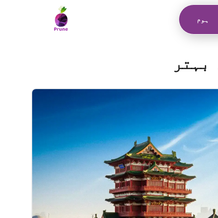
ہوم
 بہتر