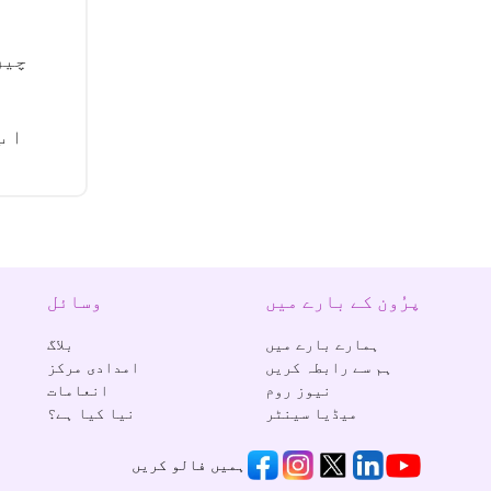
چین
پرُون کے بارے میں
وسائل
ہمارے بارے میں
بلاگ
ہم سے رابطہ کریں
امدادی مرکز
نیوز روم
انعامات
میڈیا سینٹر
نیا کیا ہے؟
ہمیں فالو کریں