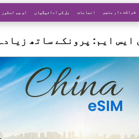
شراکت دار بنیں
انعامات
بل کی ادائیگیاں
ای سِم اسٹور
 ایس ایم: پرونکے ساتھ زیادہ