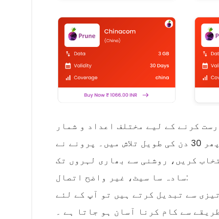
رست کرنے کے لیے مختلف اعداد و شمار
پیش کرتا ہے۔ چاہے ایک طوفان 7 دن کے سفر پر ہو یا پھر 30 دن کی طویل تلاش میں۔ پرونے نے
سادہ سا سیٹ، غیر واضح اتصال:
تیزی سے تبدیل کرتے ہیں تو آپ کے لئے
ریقے سے کام کرنا آسان ہو جاتا ہے ۔