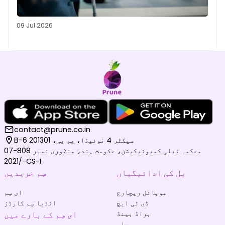
09 Jul 2026
contact@prune.co.in
B-6 سیکٹر 4 نوئیڈا، یو پی، 201301
محکمہ ٹیلی کمیونیکیشن، حکومت ہند، منظوری نمبر 808-07
/2021-CS-I
بل کی ادائیگیاں
سِم خریدیں
موبائل ریچارج
ای سِم
ڈی ٹی ایچ
انڈیا سِم کارڈز
براڈ بینڈ
ای سِم کے بارے میں
بجلی