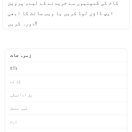
کام کی کمپنیوں سے خریدنے کے لیے، پروین
ایپ ڈاؤن لوڈ کریں یا ویب سائٹ کا ابھی
دورہ کریں!
زمرہ جات
It'l's
گا ئے
بِل ادائیگی
غیر متصل
اِرم