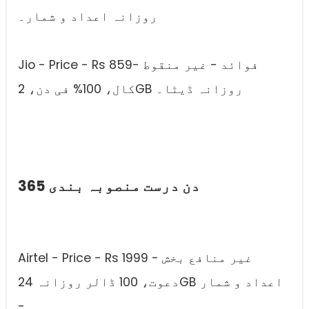
روزانہ اعداد و شمار۔
Jio - Price - Rs 859- فوائد - غیر منقوط
کال، 100% فی دن، 2GB روزانہ ڈیٹا۔
365 دن درست منصوبہ بندی
Airtel - Price - Rs 1999 - غیر منافع بخش
دعوت، 100 ڈالر روزانہ 24GB اعداد و شمار
-