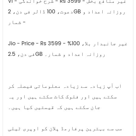
VI - شرح خواندگی - Rs 3599 - غیر منافع بخش
دعوت، 100 ڈالر فی دن، 2GB روزانہ اعداد و
شمار -
Jio - Price - Rs 3599 - غیر جانبدار بلا، 100%
فی دن، 2.5GB روزانہ اعداد و شمار۔
اب آپ زیادہ سے زیادہ معلوماتی فیصلہ کر
سکتے ہیں اور فلوک کاٹ سکتے ہیں اور یہ
جان سکتے ہیں کہ قیمتیں کیا ہیں۔
سب سے بہترین پرفارمڈ پلان کو اوپری ٹیلی