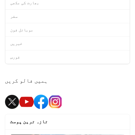
بھارت کی مکھی
سفر
موبائل فون
خبریں
فورس
ہمیں فالو کریں
تازہ ترین پوسٹ