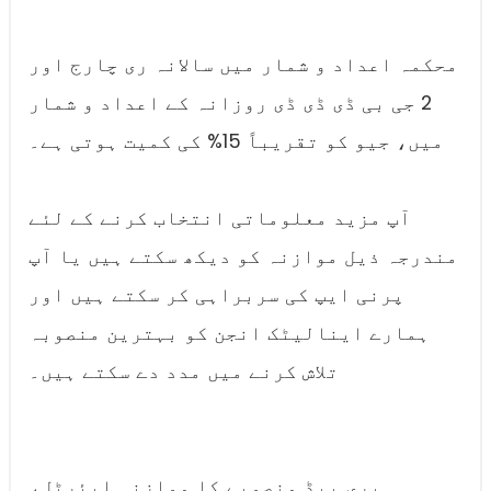
محکمہ اعداد و شمار میں سالانہ ری چارج اور
2 جی بی ڈی ڈی ڈی روزانہ کے اعداد و شمار
میں، جیو کو تقریباً 15% کی کمیت ہوتی ہے۔
آپ مزید معلوماتی انتخاب کرنے کے لئے
مندرجہ ذیل موازنہ کو دیکھ سکتے ہیں یا آپ
پرنی ایپ کی سربراہی کر سکتے ہیں اور
ہمارے اینالیٹک انجن کو بہترین منصوبہ
تلاش کرنے میں مدد دے سکتے ہیں۔
پری پیڈ منصوبے کا موازنہ ایئرٹل،