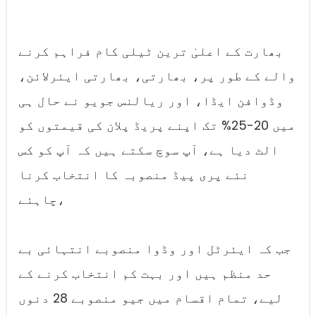
بھارت کے اعلیٰ ترین ٹیلی کام فراہم کرنے
والے کے طور پر، بھارتی، بھارتی ایئرلائن،
وڈوافن ایڈا، اور ریالنس جویو نے حال ہی
میں 20-25% تک اپنے پریڈ پلان کی قیمتوں کو
الٹ دیا ہے، آپ سوچ سکتے ہیں کہ آپ کو کس
نئے پری پیڈ منصوبہ کا انتخاب کرنا
چاہئے،
جب کہ ایئرٹل اور وڈوا منصوبے انتہائی بے
حد منظم ہیں اور بہت کم انتخاب کرنے کے
لیے، تمام اقسام میں جیو منصوبے 28 دنوں