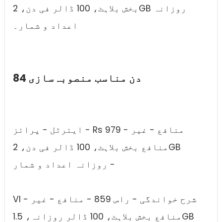
بخش بلاہٹ، 100 ڈالر فی دن، 2GB روزانہ
اعداد و شمار۔
84 دن مناسب منصوبہ‌سازی
ایئرٹل - پرائز - Rs 979 - منافع - غیر
منافع بخش بلاہٹ، 100 ڈالر فی دن، 2GB
روزانہ اعداد و شمار -
VI - شرح خواندگی - راس 859 - منافع - غیر
منافع بخش بلاہٹ، 100 ڈالر روزانہ، 1.5GB