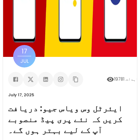
17
JUL
اہدات
19781
July 17, 2025
ایئرٹل وس ویاس جیو: دریافت
کریں کہ نئے پری پیڈ منصوبے
آپ کے لیے بہتر ہوں گے۔