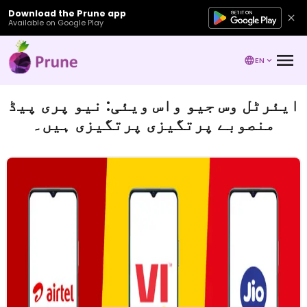
Download the Prune app
Available on Google Play
EN
ایئرٹل وس جیو واس ویئی: نیو پری پیڈ
منصوبے پرتگیزی پرتگیزی ہیں۔