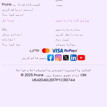
Prune کیسے کام کرتا ہے
بیمہ
ای سِمز دریافت کریں
ای سِم کیا ہے؟
پرُون کے بارے میں
وسائل
ہمارے بارے میں
بلاگ
ہم سے رابطہ کریں
امدادی مرکز
نیوز روم
انعامات
میڈیا سینٹر
نیا کیا ہے؟
ہمیں فالو کریں
کوکیز پالیسی
پرائیویسی پالیسی
شرائط و ضوابط
© 2025 Prune . تمام حقوق محفوظ ہیں CIN
U64204DL2017PTC310744