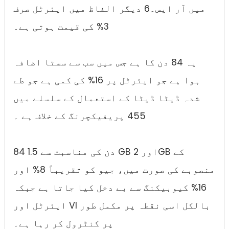
میں آر ایس۔6 دیگر الفاظ میں ایئرٹل صرف
3% کی قیمت ہوتی ہے۔
یہ 84 دن کا ہے جس میں سب سے سستا اضافہ
ہوا ہے جو ایئرٹل پر 16% کی کمی ہے جو طے
شدہ ڈیٹا ڈیٹا کے استعمال کے سلسلے میں
455 پریفیکچرنگ کے خلاف ہے ۔
84 دن کی مناسبت سے 1.5 GB اور 2GB کے
منصوبے کی صورت میں، جیو کو تقریباً 8% اور
16% کیوبیکنگ سے بے دخل کیا جاتا ہے جبکہ
ایئرٹل اور VI بالکل اسی نقطہ پر مکمل طور
پر کنٹرول کر رہا ہے۔