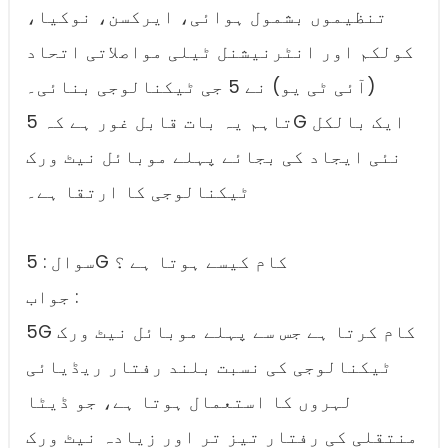
تنظیموں بشمول ہوائی، ایرکسن، نوکیا،
کولکم اور انٹرنیشنل ٹیلی مواصلاتی اتحاد
(آئی ٹی یو) نے 5 جی ٹیکنالوجی بنائی۔
تاہم یہ بات قابل غور ہے کہ 5G ایک بالکل
نئی ایجاد کی بجائے پہلے موبائل نیٹ ورک
ٹیکنالوجی کا ارتقا ہے۔
سوال : 5G کام کیسے ہوتا ہے ؟
جواب :
5G کام کرتا ہے جس سے پہلے موبائل نیٹ ورک
ٹیکنالوجی کی نسبت بلند رفتار ریڈیائی
لہروں کا استعمال ہوتا ہے، جو ڈیٹا
منتقلی کی رفتار تیز تر اور زیادہ نیٹ ورک