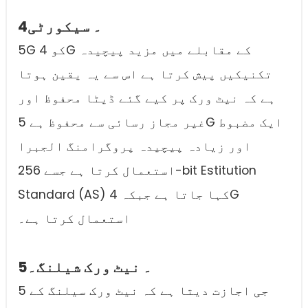
4۔ سیکورٹی
5G کو 4G کے مقابلے میں مزید پیچیدہ
تکنیکیں پیش کرتا ہے اس سے یہ یقین ہوتا
ہے کہ نیٹ ورک پر کیے گئے ڈیٹا محفوظ اور
غیر مجاز رسائی سے محفوظ ہے 5G ایک مضبوط
اور زیادہ پیچیدہ پروگرامنگ الجبرا
استعمال کرتا ہے جسے 256-bit Estitution
Standard (AS) کہا جاتا ہے جبکہ 4G
استعمال کرتا ہے۔
5۔ نیٹ ورک شیلنگ۔
5 جی اجازت دیتا ہے کہ نیٹ ورک سیلنگ کے