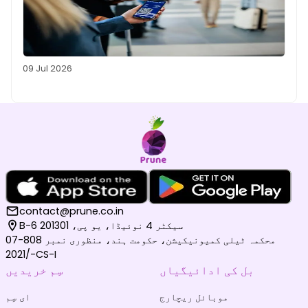
09 Jul 2026
contact@prune.co.in
B-6 سیکٹر 4 نوئیڈا، یو پی، 201301
محکمہ ٹیلی کمیونیکیشن، حکومت ہند، منظوری نمبر 808-07
/2021-CS-I
بل کی ادائیگیاں
سِم خریدیں
موبائل ریچارج
ای سِم