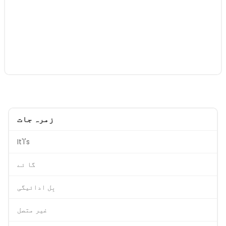
زمرہ جات
It'l's
گا ئے
بِل ادائیگی
غیر متصل