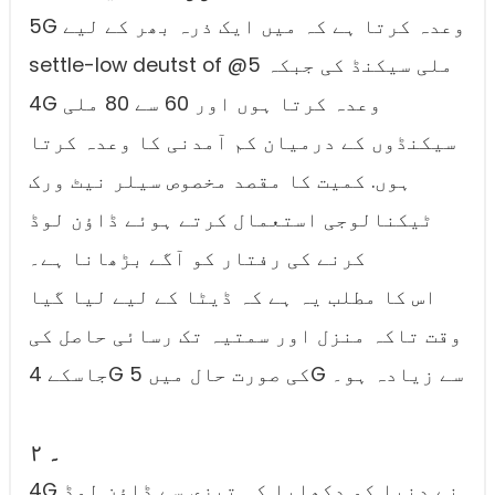
5G وعدہ کرتا ہے کہ میں ایک ذرہ بھر کے لیے
settle-low deutst of @5 ملی سیکنڈ کی جبکہ
4G وعدہ کرتا ہوں اور 60 سے 80 ملی
سیکنڈوں کے درمیان کم آمدنی کا وعدہ کرتا
ہوں. کمیت کا مقصد مخصوص سیلر نیٹ ورک
ٹیکنالوجی استعمال کرتے ہوئے ڈاؤن لوڈ
کرنے کی رفتار کو آگے بڑھانا ہے۔
اس کا مطلب یہ ہے کہ ڈیٹا کے لیے لیا گیا
وقت تاکہ منزل اور سمتیہ تک رسائی حاصل کی
جاسکے 4G کی صورت حال میں 5G سے زیادہ ہو۔
۲ ۔
4G نے دنیا کو دکھایا کہ تیزی سے ڈاؤن لوڈ