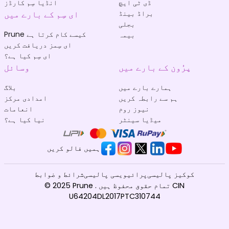
ڈی ٹی ایچ
انڈیا سِم کارڈز
براڈ بینڈ
ای سِم کے بارے میں
بجلی
Prune کیسے کام کرتا ہے
بیمہ
ای سِمز دریافت کریں
ای سِم کیا ہے؟
پرُون کے بارے میں
وسائل
ہمارے بارے میں
بلاگ
ہم سے رابطہ کریں
امدادی مرکز
نیوز روم
انعامات
میڈیا سینٹر
نیا کیا ہے؟
ہمیں فالو کریں
کوکیز پالیسی
پرائیویسی پالیسی
شرائط و ضوابط
© 2025 Prune . تمام حقوق محفوظ ہیں CIN
U64204DL2017PTC310744