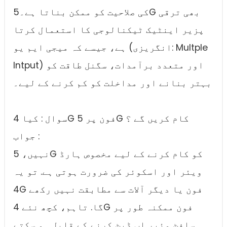
کی صلاحیت کو ممکن بناتا ہے۔5G بھی ترقی
پزیر اینٹیک ٹیکنالوجی کا استعمال کرتا
ہے، جیسے کہ میجی ایم یو (انگریزی: Multple
Intput) اور متعدد برآمدات، سگنل طاقت کو
بہتر بنانے اور مداخلت کو کم کرنے کے لیے۔
سوال : کیا 4G فون پر 5G کام کریں گے ؟
جواب :
نہیں، 5G کو کام کرنے کے لیے مخصوص ہارڈ
ویئر اور اسکوئر کی ضرورت ہوتی ہے. تو یہ
4G فون یا دیگر آلات سے مطابقت نہیں رکھے
گا. تاہم، کچھ نئے 4G فون ممکنہ طور پر
سافٹ وئیر اپ ڈیٹ کرنے کے قابل ہو سکتے