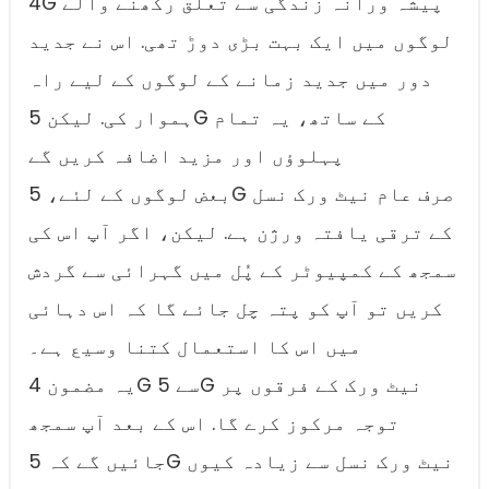
4G پیشہ ورانہ زندگی سے تعلق رکھنے والے
لوگوں میں ایک بہت بڑی دوڑ تھی. اس نے جدید
دور میں جدید زمانے کے لوگوں کے لیے راہ
ہموار کی. لیکن 5G کے ساتھ، یہ تمام
پہلوؤں اور مزید اضافہ کریں گے
بعض لوگوں کے لئے، 5G صرف عام نیٹ ورک نسل
کے ترقی یافتہ ورژن ہے. لیکن، اگر آپ اس کی
سمجھ کے کمپیوٹر کے پُل میں گہرائی سے گردش
کریں تو آپ کو پتہ چل جائے گا کہ اس دہائی
میں اس کا استعمال کتنا وسیع ہے۔
یہ مضمون 4G سے 5G نیٹ ورک کے فرقوں پر
توجہ مرکوز کرے گا. اس کے بعد آپ سمجھ
جائیں گے کہ 5G نیٹ ورک نسل سے زیادہ کیوں