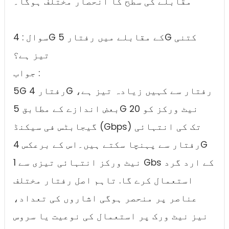
مقابلے کی سطح کا انحصار مختلف ہوگا۔
سوال : 4G کے مقابلے میں رفتار 5G کتنی
تیز ہے؟
جواب :
5G رفتار 4G رفتار سے کہیں زیادہ تیز ہے،
بعض اندازے کے مطابق 5G نیٹ ورکز کو 20
گیجابٹس فی سیکنڈ (Gbps) تک کی انتہائی
رفتار سے پہنچا سکتے ہیں۔اس کے برعکس 4G
نیٹ ورکز انتہائی تیزی سے 1 Gbs کے ارد گرد
استعمال کرے گا. تاہم اصل رفتار مختلف
عناصر پر منحصر ہوگی اشاروں کی تعداد،
نیز نیٹ ورک پر استعمال کی نوعیت یا سروس