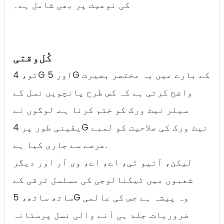
کی نوعیت پر بھی شامل ہے۔
کُل‌وقتی
تو، 4G اور 5G کے بارے میں یہ مختصر بصیرت
واضح کرتی ہے کہ کس طرح پانچویں نسل کے
سیلر نیٹ ورک کو ختم کرنا ہے. لوگوں نے
یقینی طور پر 4G نیٹ ورک کی صلاحیت کو لمبے
عرصے سے جاری کیا ہے.
لیکن، آئیو ٹی، اے، اے، وی آر اور دیگر
شعبوں میں ٹیکنالوجی کی مسلسل ترقی کے
ساتھ ساتھ، 5G وہ پیشہ ہے جس کی عالمی
ضروریات. جلد ہی آنے والی نسل پرستانہ