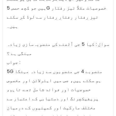
ہیں جو کچھ حصص 5G خصوصیات مثلاً تیز رفتار
تیز رفتار رفتار رفتار سے لوڈ کر سکتے
ہیں۔
سوال : کیا 5 جی اُٹھنے کی منصوبہ‌سازی زیادہ
مہنگی ہے ؟
جواب :
5G منصوبے 4 جی منصوبوں سے زیادہ مہنگا
ہو سکتے ہیں، جس میں ایئرلائن اور مخصوص
خصوصیات اور فوائد شامل تھے. تاہم،
پریفیکچرنگ اور دستیابی کے اعتبار سے
مختلف مارکیٹ اور کمپنیوں کے درمیان