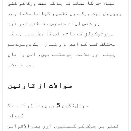
لیے، جس کا مطلب یہ ہے کہ نیٹ ورک کو کئی
ویژیول نیٹ ورک میں تقسیم کیا جا سکتا ہے،
ہر شخص اپنے مخصوص حفاظتی اور نجی
پروٹوکولز کے ساتھ. اس کا مطلب یہ ہے کہ
مختلف قسم کے اعداد و شمار ایک دوسرے سے
پہلے اور علاحدہ ہو سکتے ہیں، امن و امان
اور خلوت۔
سوالات از قارئین
سوال : کون 5 جی پیدا کرتا ہے ؟
جواب :
ٹیلی مواصلات کی کمپنیوں اور بین الاقوامی