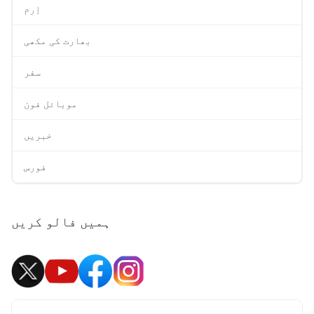
اِرم
بھارت کی مکھی
سفر
موبائل فون
خبریں
فورس
ہمیں فالو کریں