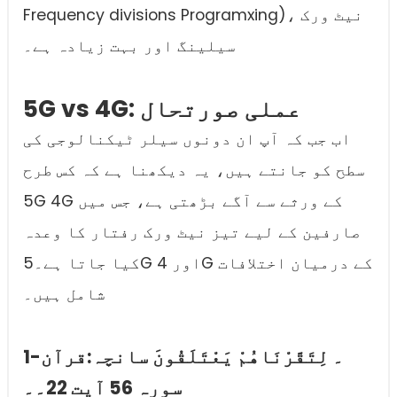
Frequency divisions Programxing)، نیٹ ورک
سیلینگ اور بہت زیادہ ہے۔
5G vs 4G: عملی صورتحال
اب جب کہ آپ ان دونوں سیلر ٹیکنالوجی کی
سطح کو جانتے ہیں، یہ دیکھنا ہے کہ کس طرح
5G 4G کے ورثے سے آگے بڑھتی ہے، جس میں
صارفین کے لیے تیز نیٹ ورک رفتار کا وعدہ
کیا جاتا ہے۔5G اور 4G کے درمیان اختلافات
شامل ہیں۔
1۔ لِتَقَّرْنَاهُمْ يَعْتَلَقُونَ سانچہ:قرآن-
سورہ 56 آیت 22۔۔