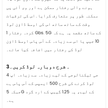
ہونے والی رفتار ممکن ہے اور وی آئی پی
ممکنہ طور پر متعارف کرایا۔اس کی ترقیات
وقت کے ساتھ ساتھ اس کی اوسط ڈاؤن لوڈ
کردہ رفتار 1 Gbs. 5G کے ساتھ مقصد یہ ہے کہ
10 جیپ یا اس سے زیادہ کے آس پاس اوسط ڈاؤن
لوڈ کی رفتار میں اضافہ کیا جائے۔
3۔ شرح دوبارہ لوڈ کریں۔
4 جی ٹیکنالوجی کے لیے زیادہ سے زیادہ اپ
لوڈ کرنے کی شرح 500 ایمپس کے آس پاس ہے
جبکہ 5G کے لیے، یہ 1.25 گیبپ کے ارد گرد
ہے۔