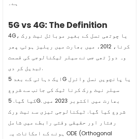
ہے۔
5G vs 4G: The Definition
4G، یا چوتھی نسل کے بغیر موبائل نیٹ ورک
کرنا، 2012ء میں بھارت میں ریلیز ہوئی. پھر
وہ دوڑ تھی جس نے سیلر ٹیکنالوجی کی قسمت
تبدیل کر دی.
ایک دہائی کے بعد 5G یا پانچویں نسل وائرل
سیلر نیٹ ورک کرنا ٹیک کی جانب سے شروع
کیا گیا. 5G. بھارت میں اکتوبر 2023 میں
شروع کیا گیا. ٹیکنالوجی تیزی سے نیٹ ورک
رفتار اور حقیقی وقتی رابطے میں شامل
ہونے کے امکانات. یہ ODE (Orthogonal